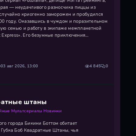
 сериал «Futurama», детище Мэтта Грейнинга,
рая — неудачливого разносчика пиццы из
 случайно криогенно заморожен и пробудился
000 году. Оказавшись в чуждом и поразительном
вую семью и работу в экипаже межпланетной
t Express». Его безумные приключения
е коллеги: безжалостная одноокая капитан
ющий робот Бендер, а также их
03 авг 2026, 13:00
4 845
0
ратные штаны
йные
Мультсериалы
Новинки
ого города Бикини Боттом обитает
Губка Боб Квадратные Штаны, чья