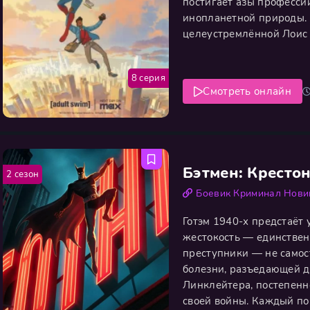
постигает азы профессии
инопланетной природы.
целеустремлённой Лоис
Кларк оказывается в це
событий, потрясающих г
8 серия
Смотреть онлайн
Бэтмен: Кресто
2 сезон
Боевик
Криминал
Нови
Готэм 1940-х предстаёт
жестокость — единствен
преступники — не самос
болезни, разъедающей д
Линклейтера, постепенн
своей войны. Каждый п