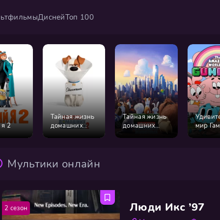
ьтфильмы
Дисней
Топ 100
Тайная жизнь
Тайная жизнь
Удивит
 я 2
домашних
домашних
мир Га
животных 2
животных
Мультики онлайн
Люди Икс ’97
2 сезон