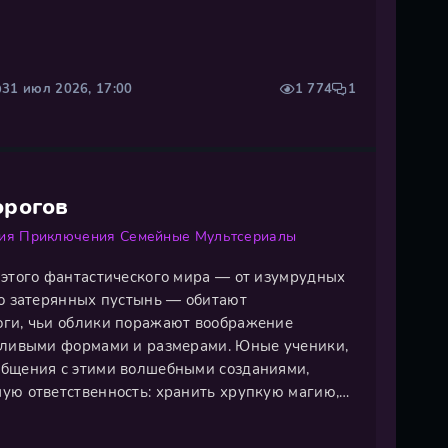
 передышка, за которой неизменно следует
мену одним приходят другие, готовые занять
31 июл 2026, 17:00
1 774
1
орогов
ия
Приключения
Семейные
Мультсериалы
 этого фантастического мира — от изумрудных
до затерянных пустынь — обитают
оги, чьи облики поражают воображение
дливыми формами и размерами. Юные ученики,
общения с этими волшебными созданиями,
ую ответственность: хранить хрупкую магию,
 уголок острова. Подлинный смысл этому
 рождающиеся между студентом и его