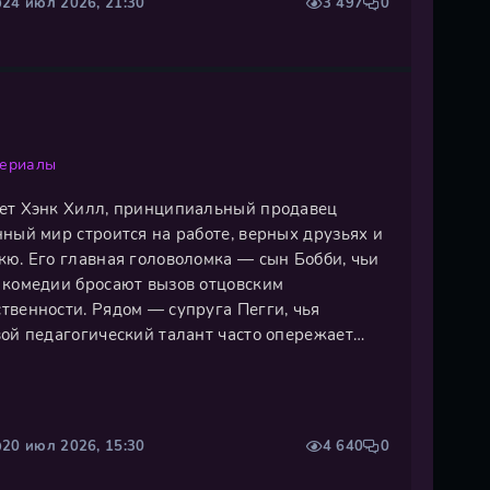
24 июл 2026, 21:30
3 497
0
сериалы
ет Хэнк Хилл, принципиальный продавец
ный мир строится на работе, верных друзьях и
кю. Его главная головоломка — сын Бобби, чьи
 комедии бросают вызов отцовским
твенности. Рядом — супруга Пегги, чья
вой педагогический талант часто опережает
и племянница Луана, ищущая опору в новой
энка, будь то попытка научить Бобби
20 июл 2026, 15:30
4 640
0