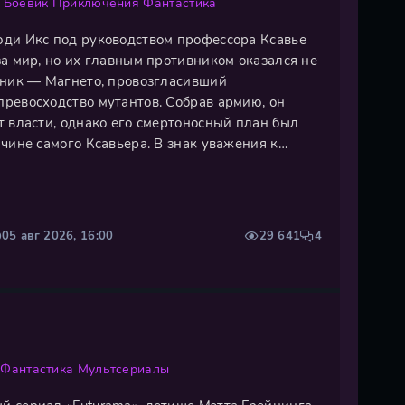
Боевик
Приключения
Фантастика
ди Икс под руководством профессора Ксавье
а мир, но их главным противником оказался не
тник — Магнето, провозгласивший
ревосходство мутантов. Собрав армию, он
т власти, однако его смертоносный план был
чине самого Ксавьера. В знак уважения к
агнето отступил, но вскоре вернулся,
ледие погибшего друга. Согласно
05 авг 2026, 16:00
29 641
4
Фантастика
Мультсериалы