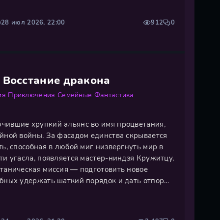
28 июл 2026, 22:00
912
0
 Восстание дракона
ия
Приключения
Семейные
Фантастика
чившие хрупкий альянс во имя процветания,
айной войны. За фасадом единства скрывается
ть, способная в любой миг низвергнуть мир в
ти угасла, появляется мастер-ниндзя Кружитцу,
итаническая миссия — подготовить новое
обных удержать шаткий порядок и дать отпор
пасению — древняя легенда о драконах-
ожет стать щитом от