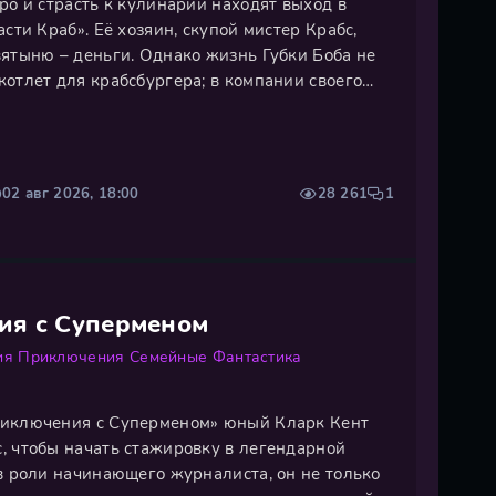
ро и страсть к кулинарии находят выход в
асти Краб». Её хозяин, скупой мистер Крабс,
вятыню – деньги. Однако жизнь Губки Боба не
отлет для крабсбургера; в компании своего
езды Патрика он с азартом предаётся безумным
до создания причудливых пузырей. К их
02 авг 2026, 18:00
28 261
1
ия с Суперменом
ия
Приключения
Семейные
Фантастика
риключения с Суперменом» юный Кларк Кент
, чтобы начать стажировку в легендарной
в роли начинающего журналиста, он не только