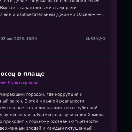
, но и делает первые шаги в осознании своей
 Вместе с талантливыми стажёрами —
 Лейн и изобретательным Джимми Олсеном —
нтре расследования странных и опасных
ород. Каждое новое дело становится для
02 авг 2026, 16:30
630
0
носец в плаще
нки
Мультсериалы
 умирающим городом, где коррупция и
ный закон. В этой мрачной реальности
тоятельное зло, а лишь симптомы глубинной
ушу мегаполиса. Бэтмен, в озвучивании Хэмиша
о приходит к горькому осознанию тщетности
оверженный злодей и каждый потушенный