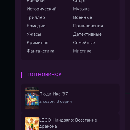
Боевики
Спорт
Исторический
Музыка
Триллер
Военные
Комедии
Приключения
Ужасы
Детективные
Криминал
Семейные
Фантакстика
Мистика
ТОП НОВИНОК
Люди Икс ’97
2 сезон, 8 серия
LEGO Ниндзяго: Восстание
дракона