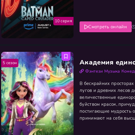
пожар — лишь временная
новая волна хаоса. На с
10 серия
Смотреть онлайн
Академия един
5 сезон
Фэнтези
Музыка
Комед
В бескрайних просторах
лугов и древних лесов 
величественные единор
буйством красок, причу
постигающие мудрость 
принимают на себя высш
что пронизывает каждый
служению придают узы,