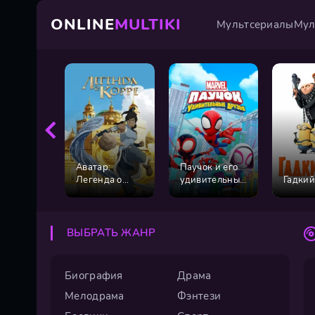
ONLINE
MULTIKI
Мультсериалы
Мул
Аватар:
Паучок и его
Легенда о
удивительные
Гадкий
Корре
друзья
ВЫБРАТЬ ЖАНР
Биография
Драма
Мелодрама
Фэнтези