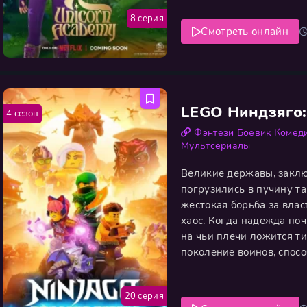
избранным
8 серия
Смотреть онлайн
LEGO Ниндзяго:
4 сезон
Фэнтези
Боевик
Комед
Мультсериалы
Великие державы, заклю
погрузились в пучину т
жестокая борьба за влас
хаос. Когда надежда поч
на чьи плечи ложится т
поколение воинов, спос
тёмным силам. Ключ к с
элементалах, чья мощь м
20 серия