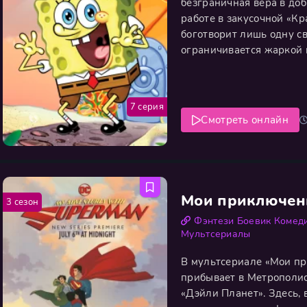
безграничная вера в доб
работе в закусочной «Кр
боготворит лишь одну с
ограничивается жаркой к
простодушного друга-зв
затеям, от ловли медуз 
7 серия
Смотреть онлайн
Мои приключен
3 сезон
Фэнтези
Боевик
Комед
Мультсериалы
В мультсериале «Мои п
прибывает в Метрополис
«Дэйли Планет». Здесь, 