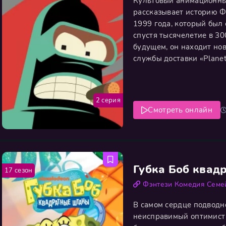
Культовый анимационный
рассказывает историю Ф
1999 года, который был
спустя тысячелетие в 3
будущем, он находит но
службы доставки «Plane
разделяют эксцентричны
Лила, эгоистичный и пь
2 серия
Смотреть онлайн
Губка Боб квад
17 сезон
Фэнтези
Комедия
Семе
В самом сердце подводн
неисправимый оптимист 