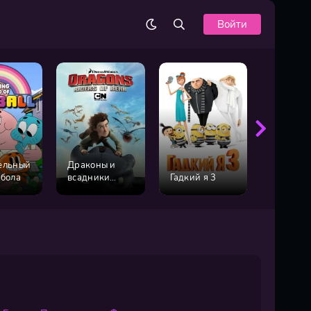
Войти
ельный
Драконы и
мбола
всадники
Гадкий я 3
Моана
Олуха