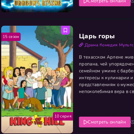
Смотреть онлайн
Царь горы
15 сезон
Драма
Комедия
Мульт
В техасском Арлене жив
пропана, чей упорядочен
семейном ужине с барбе
интересы к кулинарии и
представлениям о мужес
непоколебимая вера в с
реальные способности, 
семье. Повседневность Х
10 серия
Смотреть онлайн