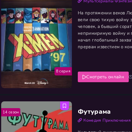
Мультсериалы
Фэнтези
На протяжении веков Лю
вели свою тихую войну з
человек, а бывший сора
непримиримую войну и п
начал глобальный захва
прерван известием о кон
достойному противнику М
предъявив права на нас
8 серия
Смотреть онлайн
Футурама
14 сезон
Комедия
Приключения