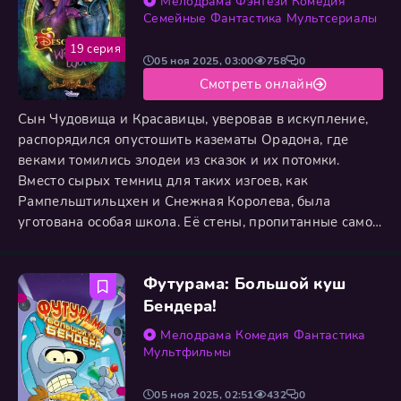
Мелодрама
Фэнтези
Комедия
Семейные
Фантастика
Мультсериалы
19 серия
05 ноя 2025, 03:00
758
0
Смотреть онлайн
Сын Чудовища и Красавицы, уверовав в искупление,
распорядился опустошить казематы Орадона, где
веками томились злодеи из сказок и их потомки.
Вместо сырых темниц для таких изгоев, как
Рампельштильцхен и Снежная Королева, была
уготована особая школа. Её стены, пропитанные самой
идеей добра, должны были стать для них испытанием
и единственным шансом. Под неусыпным взором
Футурама: Большой куш
сияющих добродетелью наставников и учеников —
Белоснежки, Золушки и им подобных — новым
Бендера!
воспитанникам предстояло постичь
Мелодрама
Комедия
Фантастика
Мультфильмы
05 ноя 2025, 02:51
432
0