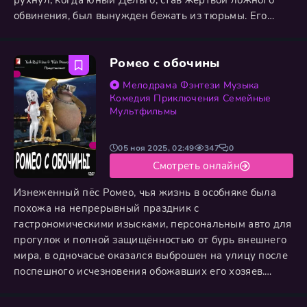
рухнул, когда юный Дельго, став жертвой ложного
обвинения, был вынужден бежать из тюрьмы. Его
личная трагедия совпала с внезапной искрой вражды
между расами, грозящей перерасти в
Ромео с обочины
полномасштабную войну. Осознав, что судьба мира
висит на волоске, Дельго отбрасывает свои обиды. Из
Мелодрама
Фэнтези
Музыка
преследуемого беглеца он
Комедия
Приключения
Семейные
Мультфильмы
05 ноя 2025, 02:49
347
0
Смотреть онлайн
Изнеженный пёс Ромео, чья жизнь в особняке была
похожа на непрерывный праздник с
гастрономическими изысками, персональным авто для
прогулок и полной защищённостью от бурь внешнего
мира, в одночасье оказался выброшен на улицу после
поспешного исчезновения обожавших его хозяев.
Искусственный рай сменился суровой борьбой за
существование, где каждый день превращался в