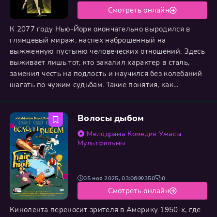
Смотреть онлайн
К 2077 году Нью-Йорк окончательно выродился в
глянцевый мираж, наспех наброшенный на
выжженную пустыню человеческих отношений. Здесь
выживает лишь тот, кто закалил характер в сталь,
заменил честь на подлость и научился без колебаний
шагать по чужим судьбам. Такие понятия, как
сострадание или доброта, превратились в диковинные
реликвии для музеев, а вера и семья стали разменной
Волосы дыбом
монетой в большой игре, где правят безраздельные
деньги и циничный расчёт. Днём город-призрак
Мелодрама
Комедия
Ужасы
щеголяет ослепительными
Мультфильмы
05 ноя 2025, 03:06
350
0
Смотреть онлайн
Кинолента переносит зрителя в Америку 1950-х, где