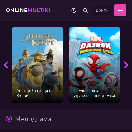
ONLINE
MULTIKI
Войти
Аватар: Легенда о
Паучок и его
Корре
удивительные друзья
Мелодрама