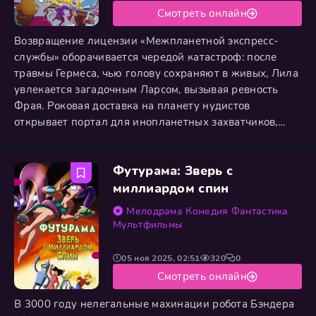
Смотреть онлайн
Возвращение лицензии «Межпланетной экспресс-
службы» оборачивается чередой катастроф: после
травмы Гермеса, чью голову сохраняют в живых, Лила
увлекается загадочным Ларсом, вызывая ревность
Фрая. Роковая доставка на планету нудистов
открывает портал для инопланетных захватчиков,
которые через интернет берут контроль над
компанией и заражают Бендера вирусом. Спасение
Футурама: Зверь с
находят в таинственной татуировке на ягодице Фрая
— изображении головы Бендера, скрывающем код
миллиардом спин
для путешествий во времени.
Мелодрама
Комедия
Фантастика
Мультфильмы
05 ноя 2025, 02:51
320
0
Смотреть онлайн
В 3000 году нелегальные махинации робота Бэндера