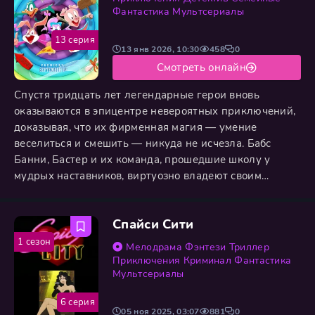
Фантастика
Мультсериалы
13 серия
13 янв 2026, 10:30
458
0
Смотреть онлайн
Спустя тридцать лет легендарные герои вновь
оказываются в эпицентре невероятных приключений,
доказывая, что их фирменная магия — умение
веселиться и смешить — никуда не исчезла. Бабс
Банни, Бастер и их команда, прошедшие школу у
мудрых наставников, виртуозно владеют своим
искусством. Однако теперь их ждёт настоящее
испытание: столкновение с новыми вызовами, где
Спайси Сити
предстоит выяснить, стали ли они мудрее с годами
или же в душе остались теми же авантюристами,
1 сезон
Мелодрама
Фэнтези
Триллер
склонными к комичным промахам. В этом
Приключения
Криминал
Фантастика
Мультсериалы
6 серия
05 ноя 2025, 03:07
881
0