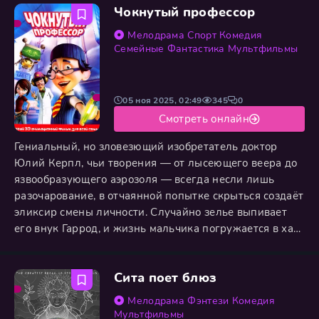
Чокнутый профессор
испытание голодом, холодом и одиночеством. Однако
именно в этой жестокой школе жизни, среди
Мелодрама
Спорт
Комедия
опасностей и лишений, он обрёл
Семейные
Фантастика
Мультфильмы
05 ноя 2025, 02:49
345
0
Смотреть онлайн
Гениальный, но зловезющий изобретатель доктор
Юлий Керпл, чьи творения — от лысеющего веера до
язвообразующего аэрозоля — всегда несли лишь
разочарование, в отчаянной попытке скрыться создаёт
эликсир смены личности. Случайно зелье выпивает
его внук Гаррод, и жизнь мальчика погружается в хаос
непрерывных трансформаций. Он оказывается
заложником двух полярных ипостасей:
Сита поет блюз
харизматичного смельчака и робкого ботаника.
Гарроду предстоит не только найти противоядие и
Мелодрама
Фэнтези
Комедия
обуздать разрушительную силу
Мультфильмы