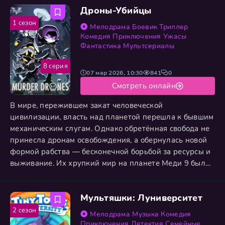
Дроны-Убийцы
1 сезон
Мелодрама
Боевик
Триллер
Комедия
Приключения
Ужасы
Фантастика
Мультсериалы
8 серия
07 мар 2026, 10:30
841
0
Смотреть онлайн
В мире, пережившем закат человеческой
цивилизации, власть над планетой перешла к бывшим
механическим слугам. Однако обретённая свобода не
принесла дронам освобождения, а обернулась новой
формой рабства — бесконечной борьбой за ресурсы и
выживание. Их хрупкий мир на планете Меди 9 был
внезапно разрушен вторжением трёх дронов-убийц,
прибывших с иной планеты с единственной целью —
Мультяшки: Луниверситет
тотального уничтожения местного населения и
установления своего господства. Столкнувшись с
2 сезон
Мелодрама
Музыка
Комедия
беспощадной угрозой, мирные
Приключения
Детектив
Семейные