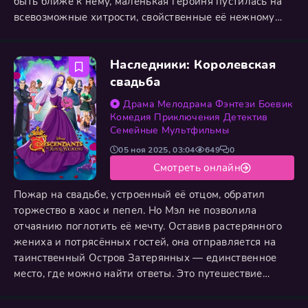
быть ближе к нему, маленькая героиня пустилась на
всевозможные хитрости, свойственные её нежному
возрасту. Каждая забавная ситуация, в которую она
попадала, становилась уроком чувств, заставляя
Наследники: Королевская
учиться идти на компромиссы, проявлять смелость и
открывать в себе невиданную ранее решительность.
свадьба
Эти дни в парке
Драма
Мелодрама
Фэнтези
Боевик
Комедия
Приключения
Детектив
Семейные
Мультфильмы
05 ноя 2025, 03:04
649
0
Смотреть онлайн
Пожар на свадьбе, устроенный её отцом, обратил
торжество в хаос и пепел. Но Мэл не позволила
отчаянию поглотить её мечту. Оставив растерянного
жениха и потрясённых гостей, она отправляется на
таинственный Остров Затерянных — единственное
место, где можно найти ответы. Это путешествие
ставит под удар не только её счастье, но и саму жизнь.
Ей предстоит пройти через опасные испытания,