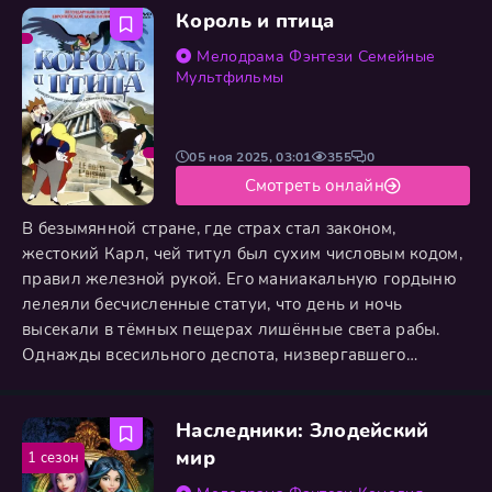
Король и птица
разгадать давние семейные тайны и понять причину
ярости родителя. Теперь от её решимости зависит всё:
Мелодрама
Фэнтези
Семейные
сможет ли
Мультфильмы
05 ноя 2025, 03:01
355
0
Смотреть онлайн
В безымянной стране, где страх стал законом,
жестокий Карл, чей титул был сухим числовым кодом,
правил железной рукой. Его маниакальную гордыню
лелеяли бесчисленные статуи, что день и ночь
высекали в тёмных пещерах лишённые света рабы.
Однажды всесильного деспота, низвергавшего
неугодных в подземное небытие одним приказом,
сразила страсть к юной пастушке. Её портрет занял
Наследники: Злодейский
почётное место во дворце, но сердце девушки
принадлежало простому трубочисту. Узнав об этом,
мир
1 сезон
ослеплённый яростью тиран