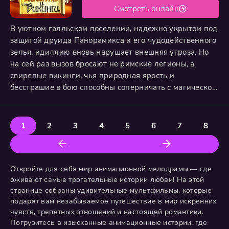
Смотреть онлайн
В уютном галльском поселении, надежно укрытом под
защитой друида Панорамикса и его чудодейственного
зелья, идиллию вновь нарушает внешняя угроза. Но
на сей раз вызов бросают не римские легионы, а
свирепые викинги, чья природная ярость и
бесстрашие в бою способны соперничать с магической
мощью галлов. На защиту родного дома встают
неразлучные друзья – находчивый Астерикс и
могущественный Обеликс, с детства обладающий
1
2
3
4
5
6
7
8
силой после падения в волшебный чан. Их ждет
грандиозное противостояние, где
Откройте для себя мир анимационной мелодрамы — где
оживают самые трогательные истории любви! На этой
странице собраны удивительные мультфильмы, которые
подарят вам незабываемое путешествие в мир искренних
чувств, трепетных отношений и настоящей романтики.
Погрузитесь в изысканные анимационные истории, где