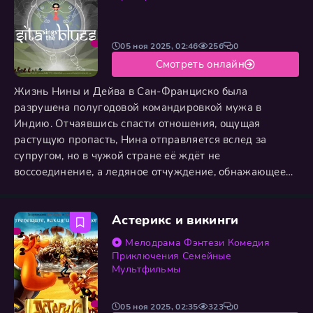
05 ноя 2025, 02:46
256
0
Смотреть онлайн
Жизнь Нины и Дейва в Сан-Франциско была
разрушена полугодовой командировкой мужа в
Индию. Отчаявшись спасти отношения, ощущая
растущую пропасть, Нина отправляется вслед за
супругом, но в чужой стране её ждёт не
воссоединение, а ледяное отчуждение, обнажающее
глубокий кризис между ними. Их личная драма
находит неожиданное отражение в древнем эпосе
Астерикс и викинги
«Рамаяна», где царь Рама, пройдя через невзгоды
изгнания, сталкивается с величайшим испытанием —
Мелодрама
Фэнтези
Комедия
похищением его возлюбленной Ситы демоническим
Приключения
Семейные
Мультфильмы
05 ноя 2025, 02:35
323
0