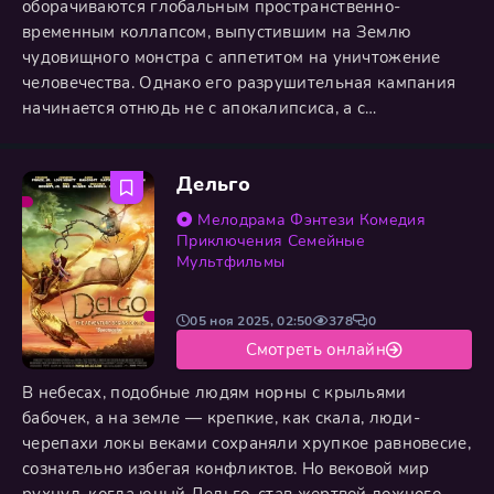
оборачиваются глобальным пространственно-
временным коллапсом, выпустившим на Землю
чудовищного монстра с аппетитом на уничтожение
человечества. Однако его разрушительная кампания
начинается отнюдь не с апокалипсиса, а с
навязывания абсурдной религии, верховным
пророком которой против его воли назначен Фрай,
Дельго
взятый в заложники. В ужасе человечество массово
бежит с планеты, бросая её на откуп роботам, и только
Мелодрама
Фэнтези
Комедия
небольшая команда друзей решает
Приключения
Семейные
Мультфильмы
05 ноя 2025, 02:50
378
0
Смотреть онлайн
В небесах, подобные людям норны с крыльями
бабочек, а на земле — крепкие, как скала, люди-
черепахи локы веками сохраняли хрупкое равновесие,
сознательно избегая конфликтов. Но вековой мир