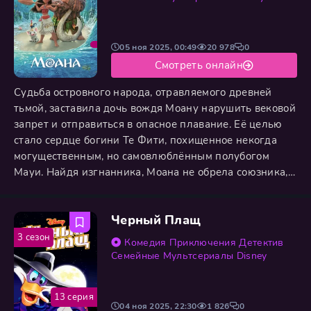
05 ноя 2025, 00:49
20 978
0
Смотреть онлайн
Судьба островного народа, отравляемого древней
тьмой, заставила дочь вождя Моану нарушить вековой
запрет и отправиться в опасное плавание. Её целью
стало сердце богини Те Фити, похищенное некогда
могущественным, но самовлюблённым полубогом
Мауи. Найдя изгнанника, Моана не обрела союзника, а
вступила в сложный союз: целеустремлённая девушка
против хвастливого трикстера. Их путь пролегал
Черный Плащ
через бушующие океаны, где они бросили вызов
свирепым пира-ка и коварной богине сокровищ Така.
3 сезон
Комедия
Приключения
Детектив
Преодолевая
Семейные
Мультсериалы
Disney
13 серия
04 ноя 2025, 22:30
1 826
0