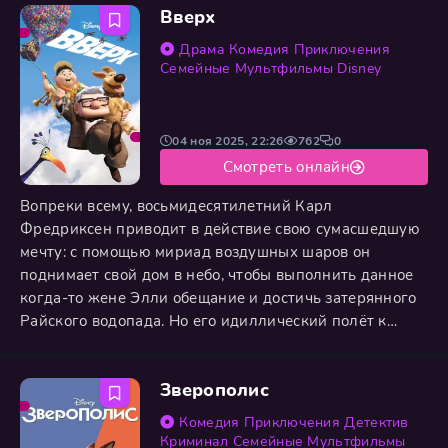
Вверх
Мэйбл своим безудержным оптимизмом и яркими
свитерами противостоит мраку, надвигающемуся на
Драма
Комедия
Приключения
городок. Их главным противником оказывается
Семейные
Мультфильмы
Disney
04 ноя 2025, 22:26
762
0
Смотреть онлайн
Вопреки всему, восьмидесятилетний Карл
Фредриксен приводит в действие свою сумасшедшую
мечту: с помощью мириад воздушных шаров он
поднимает свой дом в небо, чтобы выполнить данное
когда-то жене Элли обещание и достичь затерянного
Райского водопада. Но его идиллический полёт к
прошлому мгновенно нарушается с появлением на
пороге наивного и неуёмно болтливого бойскаута
Зверополис
Рассела. Этим двум абсолютно разным
путешественникам предстоит вместе пережить
Комедия
Приключения
Детектив
свирепые штормы, непроходимые джунгли и встречу с
Криминал
Семейные
Мультфильмы