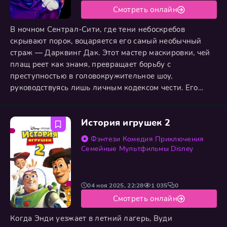
Смотреть онлайн
В ночном Сентрал-Сити, где тени небоскребов
скрывают порок, воцаряется его самый необычный
страж — Дарквинг Дак. Этот мастер маскировки, чей
плащ реет как знамя, превращает борьбу с
преступностью в головокружительное шоу,
руководствуясь лишь личным кодексом чести. Его
главная угроза — безумный гений Негадзод,
мечтающий о мировом господстве и одержимый
История игрушек 2
ненавистью к герою. Однако Дарквинг не один в
своей битве: гениальный изобретатель Гизмодак
Фэнтези
Комедия
Приключения
снабжает его гаджетами, а отважная спутница Стрела
Семейные
Мультфильмы
Disney
04 ноя 2025, 22:28
1 035
0
Смотреть онлайн
Когда Энди уезжает в летний лагерь, Вуди