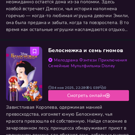
неожиданно остается дома из-за поломки. Здесь
ковбой встречает Джесси, чья история наполнена
горечью — когда-то любимая игрушка девочки Эмили,
она была предана и забыта, когда та повзрослела. В то
время как остальные игрушки наслаждаются отдыхом,
над ними сгущается туча: зловещий Император Зург
похищает Базза Лайтера, чтобы уничтожить его.
Белоснежка и семь гномов
Преодолевая собственный страх оказаться ненужным,
Вуди и Джесси бросаются в опасное приключение, где
Мелодрама
Фэнтези
Приключения
их ждут не
Семейные
Мультфильмы
Disney
04 ноя 2025, 22:28
1 039
0
Смотреть онлайн
Завистливая Королева, одержимая манией
превосходства, изгоняет юную Белоснежку, чья
красота превзошла её собственную. Найдя спасение в
зачарованном лесу, принцесса обнаруживает приют в