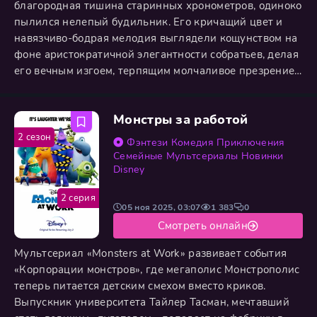
благородная тишина старинных хронометров, одиноко
пылился нелепый будильник. Его кричащий цвет и
навязчиво-бодрая мелодия выглядели кощунством на
фоне аристократичной элегантности собратьев, делая
его вечным изгоем, терпящим молчаливое презрение.
Никто не желал приобрести весёлого парию, даже с
заманчивой скидкой. Но однажды ночью в магазин
Монстры за работой
пробрался грабитель. И когда воровская тень
скользнула между витрин в поисках дорогих трофеев,
2 сезон
Фэнтези
Комедия
Приключения
именно
Семейные
Мультсериалы
Новинки
Disney
2 серия
05 ноя 2025, 03:07
1 383
0
Смотреть онлайн
Мультсериал «Monsters at Work» развивает события
«Корпорации монстров», где мегаполис Монстрополис
теперь питается детским смехом вместо криков.
Выпускник университета Тайлер Тасман, мечтавший