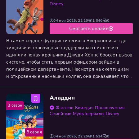
Disney
04 ноя 2025, 22:26
1 046
0
Смотреть онлайн
В самом сердце футуристического Зверополиса, где
хищники и травоядные поддерживают иллюзию
идиллии, юная крольчиха Джуди Хоппс бросает вызов
системе, чтобы стать первым офицером-зайцем в
полицейском департаменте. Несмотря на скептицизм
и откровенные насмешки коллег, она доказывает, что
решимость и интеллект значат куда больше
физической силы. Случай сводит её с Ником Уайлдом,
Аладдин
плутоватым лисом, мастером обхода правил. Их
вынужденное партнёрство, начавшееся с взаимного
3 сезон
Фэнтези
Комедия
Приключения
недоверия, перерастает в
Семейные
Мультсериалы
Disney
8 серия
04 ноя 2025, 22:26
1 514
0