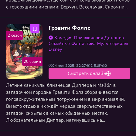
крошечном домике, где обитают семь забавных гномов
с говорящими именами: Ворчун, Весельчак, Скромник,
Чихун, Соня, Простачок и Умник. Они становятся для
неё верной семьёй, однако коварство мачехи не знает
Грэвити Фоллс
границ. Используя колдовство, Королева является к
доверчивой девушке в облике старухи и подносит ей
2 сезон
Комедия
Приключения
Детектив
Семейные
Фантастика
Мультсериалы
Disney
20 серия
04 ноя 2025, 22:27
2 518
0
Смотреть онлайн
Летние каникулы близнецов Диппера и Мэйбл в
загадочном городке Гравити Фолз оборачиваются
головокружительным погружением в мир аномалий.
Вместо отдыха их ждёт череда сверхъестественных
загадок, скрытых в самых обыденных местах.
Любознательный Диппер, наткнувшись на
таинственный дневник, становится главным
исследователем аномалий, в то время как его сестра