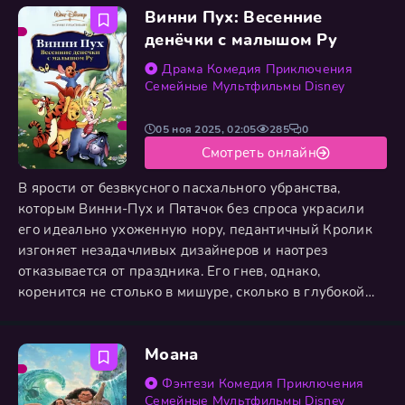
Винни Пух: Весенние
электрических скатов, щедрых на разряды, и даже
миниатюрных акул с острыми зубками. Именно на
денёчки с малышом Ру
долю персонального
Драма
Комедия
Приключения
Семейные
Мультфильмы
Disney
05 ноя 2025, 02:05
285
0
Смотреть онлайн
В ярости от безвкусного пасхального убранства,
которым Винни-Пух и Пятачок без спроса украсили
его идеально ухоженную нору, педантичный Кролик
изгоняет незадачливых дизайнеров и наотрез
отказывается от праздника. Его гнев, однако,
коренится не столько в мишуре, сколько в глубокой
душевной ране: травмирующие воспоминания о
прошлогоднем хаосе, когда друзья полностью
Моана
проигнорировали его насущную потребность в
порядке и аккуратности. Объявив бойкот всем
Фэнтези
Комедия
Приключения
торжествам в принципе, Кролик и не
Семейные
Мультфильмы
Disney