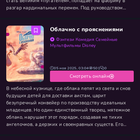
стать великим «пугателем», попадает на фабрику в
разгар кардинальных перемен. Под руководством
Майка и Салли компания перестраивается на сбор
смеха, и Тайлер вынужден срочно стать «забавником».
Облачно с прояснениями
Его определяют в эксцентричный отдел «Исправления
неисправностей», где с коллегами, обладающими
Фэнтези
Комедия
Семейные
уникальными
Мультфильмы
Disney
05 ноя 2025, 03:04
501
0
Смотреть онлайн
В небесной кузнице, где облака лепят из света и снов
будущих детей для доставки аистам, царит
безупречный конвейер по производству идеальных
младенцев. Но один-единственный творец, мятежное
облако, нарушает этот порядок, создавая не тихих
ангелочков, а дерзких и своенравных существ. Его
мастерская производит на свет «особенных» малышей
– ежат, чья колючесть отражает их характер,