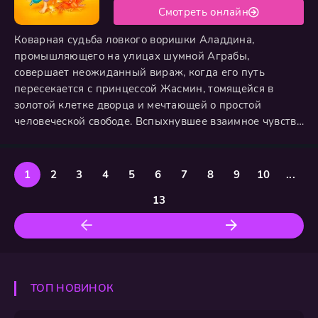
Смотреть онлайн
Коварная судьба ловкого воришки Аладдина,
промышляющего на улицах шумной Аграбы,
совершает неожиданный вираж, когда его путь
пересекается с принцессой Жасмин, томящейся в
золотой клетке дворца и мечтающей о простой
человеческой свободе. Вспыхнувшее взаимное чувство
обречено на запрет, но случайная находка древней
лампы дарует юноше покровительство
могущественного Джинна. Используя первое из трёх
1
2
3
4
5
6
7
8
9
10
...
заветных желаний, чтобы принять облик
13
блистательного принца Али, Аладдин пытается
покорить сердце
ТОП НОВИНОК