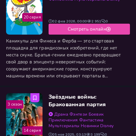
20 серия
02 фев 2026, 00:00
2 951
0
Смотреть онлайн
Каникулы для Финеса и Ферба — это стартовая
площадка для грандиозных изобретений, где нет
места скуке. Братья-гении ежедневно превращают
свой двор в эпицентр невероятных событий:
сооружают американские горки, конструируют
машины времени или открывают порталы в
затерянные миры. Их неуёмная фантазия и энтузиазм
превращают каждый миг в феерию открытий,
Звёздные войны:
доказывая, что творчество и веселье не имеют границ.
Параллельно разворачиваются две другие истории:
Бракованная партия
3 сезон
сестра Кэндис с маниакальным упорством
Драма
Фэнтези
Боевик
Приключения
Фантастика
Мультсериалы
Новинки
Disney
14 серия
05 ноя 2025, 03:13
3 199
0