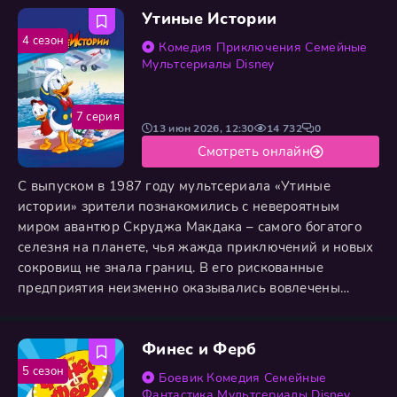
Утиные Истории
4 сезон
Комедия
Приключения
Семейные
Мультсериалы
Disney
7 серия
13 июн 2026, 12:30
14 732
0
Смотреть онлайн
С выпуском в 1987 году мультсериала «Утиные
истории» зрители познакомились с невероятным
миром авантюр Скруджа Макдака – самого богатого
селезня на планете, чья жажда приключений и новых
сокровищ не знала границ. В его рискованные
предприятия неизменно оказывались вовлечены
племянники Хьюи, Дьюи и Луи, демонстрируя
недюжинную смекалку и отвагу, а также бесстрашный
Финес и Ферб
пилот Главгон, чьи летные навыки не раз спасали
команду. Их жаркие схватки с вечными соперниками
5 сезон
Боевик
Комедия
Семейные
— хитрым Флинтхартом Гломгольдом и
Фантастика
Мультсериалы
Disney