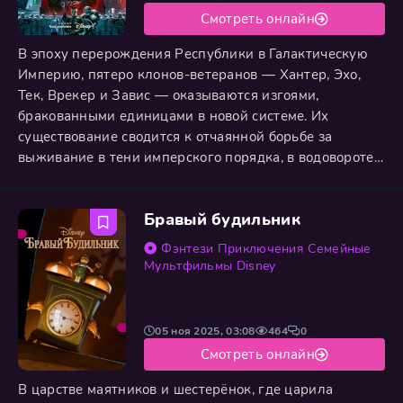
Смотреть онлайн
В эпоху перерождения Республики в Галактическую
Империю, пятеро клонов-ветеранов — Хантер, Эхо,
Тек, Врекер и Завис — оказываются изгоями,
бракованными единицами в новой системе. Их
существование сводится к отчаянной борьбе за
выживание в тени имперского порядка, в водовороте
постоянных погонь и стычек. Судьба отряда делает
неожиданный поворот, когда они сталкиваются с
Бравый будильник
загадочной незнакомкой, которая знает об их
прошлом больше, чем они сами, и открывает им
Фэнтези
Приключения
Семейные
правду об их скрытых, уникальных
Мультфильмы
Disney
05 ноя 2025, 03:08
464
0
Смотреть онлайн
В царстве маятников и шестерёнок, где царила