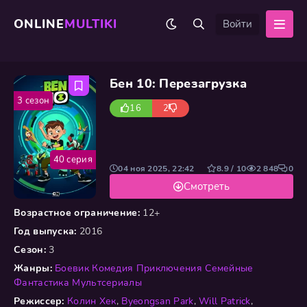
ONLINE
MULTIKI
Войти
Бен 10: Перезагрузка
3 сезон
16
2
40 серия
04 ноя 2025, 22:42
8.9 / 10
2 848
0
Смотреть
Возрастное ограничение:
12+
Год выпуска:
2016
Сезон:
3
Жанры:
Боевик
Комедия
Приключения
Семейные
Фантастика
Мультсериалы
Режиссер:
Колин Хек
,
Byeongsan Park
,
Will Patrick
,