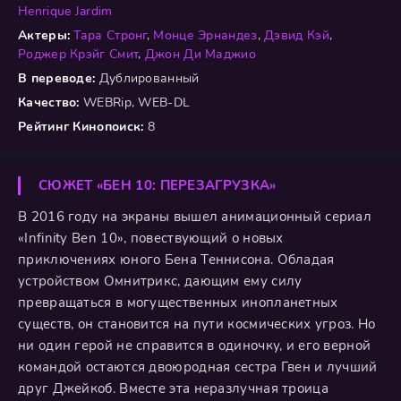
Henrique Jardim
Актеры:
Тара Стронг
,
Монце Эрнандез
,
Дэвид Кэй
,
Роджер Крэйг Смит
,
Джон Ди Маджио
В переводе:
Дублированный
Качество:
WEBRip, WEB-DL
Рейтинг Кинопоиск:
8
СЮЖЕТ «БЕН 10: ПЕРЕЗАГРУЗКА»
В 2016 году на экраны вышел анимационный сериал
«Infinity Ben 10», повествующий о новых
приключениях юного Бена Теннисона. Обладая
устройством Омнитрикс, дающим ему силу
превращаться в могущественных инопланетных
существ, он становится на пути космических угроз. Но
ни один герой не справится в одиночку, и его верной
командой остаются двоюродная сестра Гвен и лучший
друг Джейкоб. Вместе эта неразлучная троица