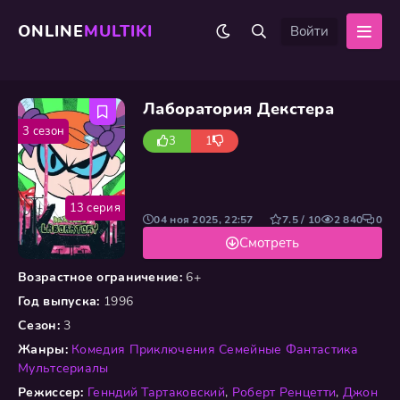
ONLINE
MULTIKI
Войти
Лаборатория Декстера
3 сезон
3
1
13 серия
04 ноя 2025, 22:57
7.5 / 10
2 840
0
Смотреть
Возрастное ограничение:
6+
Год выпуска:
1996
Сезон:
3
Жанры:
Комедия
Приключения
Семейные
Фантастика
Мультсериалы
Режиссер:
Генндий Тартаковский
,
Роберт Ренцетти
,
Джон