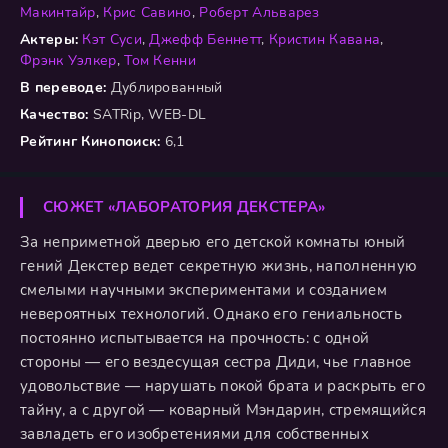
Макинтайр
,
Крис Савино
,
Роберт Альварез
Актеры:
Кэт Суси
,
Джефф Беннетт
,
Кристин Кавана
,
Фрэнк Уэлкер
,
Том Кенни
В переводе:
Дублированный
Качество:
SATRip, WEB-DL
Рейтинг Кинопоиск:
6,1
СЮЖЕТ «ЛАБОРАТОРИЯ ДЕКСТЕРА»
За неприметной дверью его детской комнаты юный
гений Декстер ведет секретную жизнь, наполненную
смелыми научными экспериментами и созданием
невероятных технологий. Однако его гениальность
постоянно испытывается на прочность: с одной
стороны — его вездесущая сестра Диди, чье главное
удовольствие — нарушать покой брата и раскрыть его
тайну, а с другой — коварный Мэндарин, стремящийся
завладеть его изобретениями для собственных