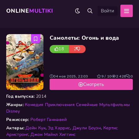
ONLINE
MULTIKI
Войти
Самолеты: Огонь и вода
18
2
04 ноя 2025, 22:03
9 / 10
2 426
0
Смотреть
Год выпуска:
2014
Жанры:
Комедия
Приключения
Семейные
Мультфильмы
Disney
Режиссер:
Роберт Ганнавей
Актеры:
Дейн Кук
,
Эд Харрис
,
Джули Боуэн
,
Кертис
Армстронг
,
Джон Майкл Хиггинс