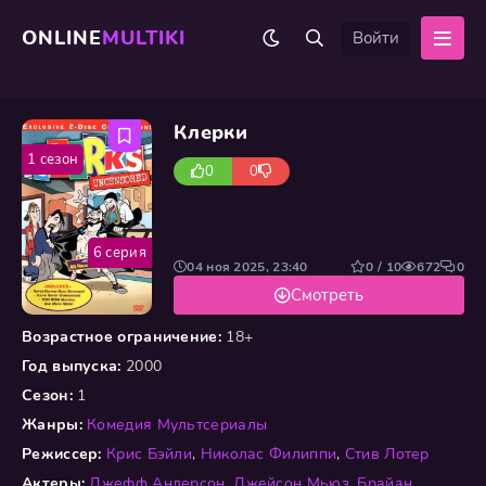
ONLINE
MULTIKI
Войти
Клерки
1 сезон
0
0
6 серия
04 ноя 2025, 23:40
0 / 10
672
0
Смотреть
Возрастное ограничение:
18+
Год выпуска:
2000
Сезон:
1
Жанры:
Комедия
Мультсериалы
Режиссер:
Крис Бэйли
,
Николас Филиппи
,
Стив Лотер
Актеры:
Джефф Андерсон
,
Джейсон Мьюз
,
Брайан