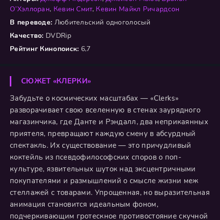
О’Хэллоран
,
Кевин Смит
,
Кевин Майкл Ричардсон
В переводе:
Любительский одноголосый
Качество:
DVDRip
Рейтинг Кинопоиск:
6,7
СЮЖЕТ «КЛЕРКИ»
Забудьте о космических масштабах — «Clerks»
разворачивает свою вселенную в стенах заурядного
магазинчика, где Данте и Рэндалл, два неприкаянных
приятеля, превращают каждую смену в абсурдный
спектакль. Их существование — это причудливый
коктейль из псевдофилософских споров о поп-
культуре, язвительных шуток над эксцентричными
покупателями и размышлений о смысле жизни меж
стеллажей с товарами. Упрощенная, но выразительная
анимация становится идеальным фоном,
подчеркивающим гротескное противостояние скучной