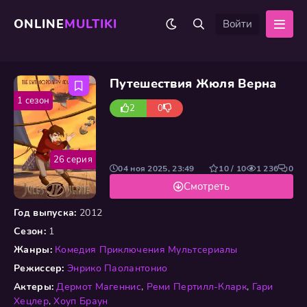
ONLINE
MULTIKI
Войти
Путешествия Жюля Верна
1 сезон
2
0
26 серия
04 ноя 2025, 23:49
10 / 10
1 236
0
Смотреть
Год выпуска:
2012
Сезон:
1
Жанры:
Комедия
Приключения
Мультсериалы
Режиссер:
Энрико Паолантонио
Актеры:
Дермот Магеннис
,
Реми Пертилл-Кларк
,
Гари
Хецлер
,
Хоуп Браун