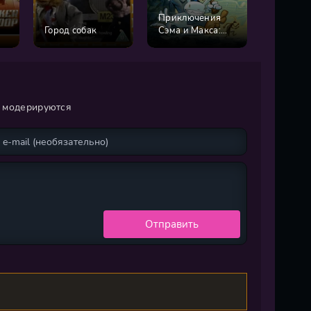
Приключения
Чип и Д
Город собак
Сэма и Макса:
спешат 
Вольная
помощь
полиция
и модерируются
Отправить