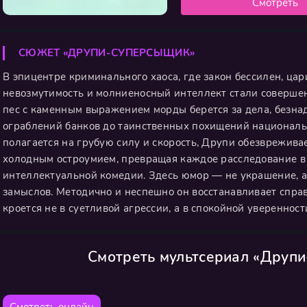
Смотреть
СЮЖЕТ «ДРУПИ-СУПЕРСЫЩИК»
В эпицентре криминального хаоса, где закон бессилен, ца
невозмутимость и молниеносный интеллект стали соверше
пес с каменным выражением морды берется за дела, безна
ограблений банков до таинственных похищений националь
полагается на грубую силу и скорость, Друпи обезврежива
холодным остроумием, превращая каждое расследование в
интеллектуальной комедии. Здесь юмор — не украшение, 
замыслов. Методично и неспешно он восстанавливает спра
кроется не в суетливой агрессии, а в спокойной увереннос
Смотреть мультсериал «Друп