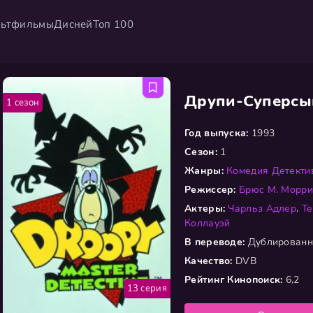
ьтфильмы
Дисней
Топ 100
Друпи-Суперс
1 сезон
Год выпуска:
1993
Сезон:
1
Жанры:
Комедия
Детекти
Режиссер:
Брюс М. Морри
Актеры:
Чарльз Адлер
,
Те
Коллауэй
В переводе:
Дублирован
Качество:
DVB
Рейтинг Кинопоиск:
6,2
13 серия