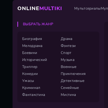
ONLINE
MULTIKI
Мультсериалы
Мул
ВЫБРАТЬ ЖАНР
Биография
Драма
Мелодрама
Фэнтези
Боевики
Спорт
Исторический
Музыка
Триллер
Военные
Комедии
Приключения
Ужасы
Детективные
Криминал
Семейные
Фантакстика
Мистика