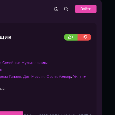
Войти
ыщик
1
0
в
Семейные
Мультсериалы
с
реза Ганзел
,
Дон Мессик
,
Фрэнк Уэлкер
,
Уильям
ный