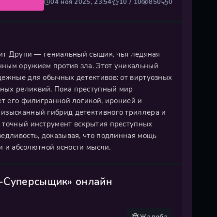
04 ноя 2025, 23:54
10 / 10
850
0
рит Друпи — гениальный сыщик, чья ледяная
нным оружием против зла. Этот уникальный
дежные для обычных детективов: от виртуозных
ных реликвий. Пока преступный мир
ет его филигранной логикой, иронией и
 изысканный гибрид детективного триллера и
а точный инструмент вскрытия преступных
ведливость, доказывая, что подлинная мощь
ти и абсолютной ясности мысли.
и-Суперсыщик» онлайн
Жалоба