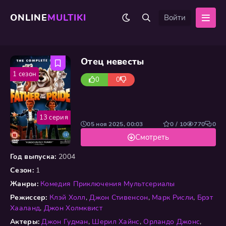
ONLINE
MULTIKI
Войти
Отец невесты
1 сезон
0
0
13 серия
05 ноя 2025, 00:03
0 / 10
770
0
Смотреть
Год выпуска:
2004
Сезон:
1
Жанры:
Комедия
Приключения
Мультсериалы
Режиссер:
Клэй Холл
,
Джон Стивенсон
,
Марк Рисли
,
Брэт
Хааланд
,
Джон Холмквист
Актеры:
Джон Гудман
,
Шерил Хайнс
,
Орландо Джонс
,