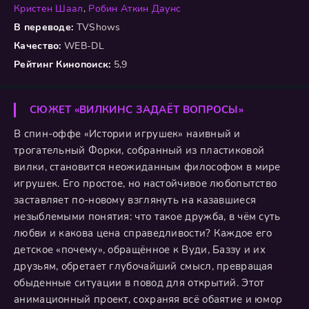
Кристен Шаал
,
Робин Аткин Даунс
В переводе:
TVShows
Качество:
WEB-DL
Рейтинг Кинопоиск:
5,9
СЮЖЕТ «ВИЛКИНС ЗАДАЁТ ВОПРОСЫ»
В спин-оффе «Истории игрушек» наивный и
трогательный Форки, собранный из пластиковой
вилки, становится неожиданным философом в мире
игрушек. Его простое, но настойчивое любопытство
заставляет по-новому взглянуть на казавшиеся
незыблемыми понятия: что такое дружба, в чём суть
любви и какова цена справедливости? Каждое его
детское «почему», обращённое к Вуди, Баззу и их
друзьям, обретает глубочайший смысл, превращая
обыденные ситуации в повод для открытий. Этот
анимационный проект, сохраняя всё обаятие и юмор