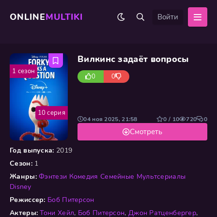
ONLINE
MULTIKI
Войти
Вилкинс задаёт вопросы
1 сезон
0
0
10 серия
04 ноя 2025, 21:58
0 / 10
720
0
Смотреть
Год выпуска:
2019
Сезон:
1
Жанры:
Фэнтези
Комедия
Семейные
Мультсериалы
Disney
Режиссер:
Боб Питерсон
Актеры:
Тони Хейл
,
Боб Питерсон
,
Джон Ратценбергер
,