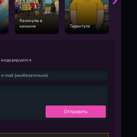
Каникулы в
Полный
каньоне
Тарантула
расколб
и модерируются
Отправить