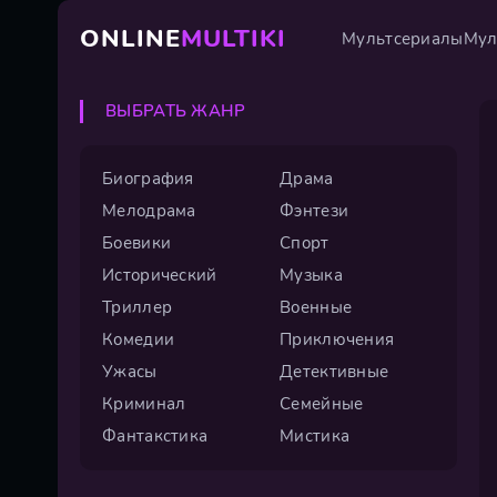
ONLINE
MULTIKI
Мультсериалы
Мул
ВЫБРАТЬ ЖАНР
Биография
Драма
Мелодрама
Фэнтези
Боевики
Спорт
Исторический
Музыка
Триллер
Военные
Комедии
Приключения
Ужасы
Детективные
Криминал
Семейные
Фантакстика
Мистика