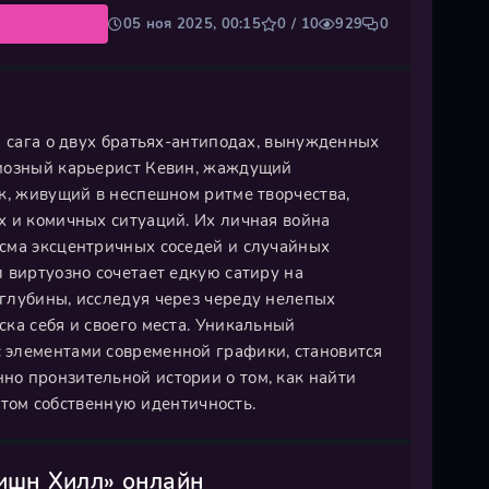
05 ноя 2025, 00:15
0 / 10
929
0
я сага о двух братьях-антиподах, вынужденных
циозный карьерист Кевин, жаждущий
к, живущий в неспешном ритме творчества,
х и комичных ситуаций. Их личная война
сма эксцентричных соседей и случайных
 виртуозно сочетает едкую сатиру на
глубины, исследуя через череду нелепых
ка себя и своего места. Уникальный
 элементами современной графики, становится
о пронзительной истории о том, как найти
 этом собственную идентичность.
ишн Хилл» онлайн