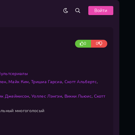
Войти
0
0
ультсериалы
лен
,
Майк Ким
,
Тришиа Гарсиа
,
Скотт Альбертс
,
ик Джеймисон
,
Уоллес Лэнгэм
,
Викки Льюис
,
Скотт
льный многоголосый