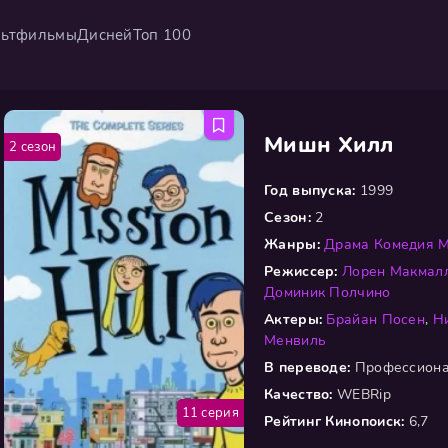
ьтфильмы
Дисней
Топ 100
Мишн Хилл
2 сезон
Год выпуска:
1999
Сезон:
2
Жанры:
Драма
Комедия
М
Режиссер:
Лорен Макмал
Доминик Полчино
Актеры:
Брайан Посен
,
Н
Менвиль
В переводе:
Профессиона
Качество:
WEBRip
11 серия
Рейтинг Кинопоиск:
6,7