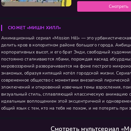
Смотреть
СЮЖЕТ «МИШН ХИЛЛ»
Анимационный сериал «Mission Hill» — это урбанистическа
делить кров в колоритном районе большого города. Амби
корпоративных высот, и его брат Энди, свободный художни
постоянно сталкиваются лбами, порождая каскад абсурдны
мировоззрений разворачивается на фоне пестрого микроко
знакомых, образуя кипящий котёл городской жизни. Сериал
современное общество с моментами внезапной лирической 
злоключений и откровений извечные темы взросления, поис
визуальный стиль, сплавляющий классическую анимацию с
идеальным воплощением этой эксцентричной и одновременн
общий язык с тем, кто на тебя не похож, и не потерять при
Смотреть мультсериал «М