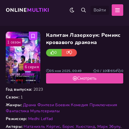
ONLINE
MULTIKI
Войти
Капитан Лазерхоук: Ремикс
кровавого дракона
1 сезон
0
0
6 серия
05 ноя 2025, 00:49
0 / 10
654
0
Смотреть
Год выпуска:
2023
Сезон:
1
Жанры:
Драма
Фэнтези
Боевик
Комедия
Приключения
Фантастика
Мультсериалы
Режиссер:
Medhi Leffad
Актеры:
Натаниэль Кёртис
,
Борис Хьюстанд
,
Марк Эбулу
,