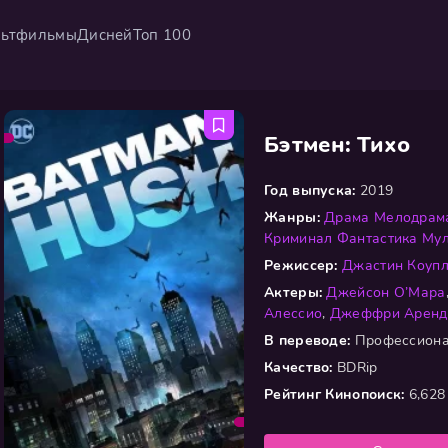
ьтфильмы
Дисней
Топ 100
Бэтмен: Тихо
Год выпуска:
2019
Жанры:
Драма
Мелодрам
Криминал
Фантастика
Му
Режиссер:
Джастин Коуп
Актеры:
Джейсон О’Мара
Алессио
,
Джеффри Аренд
В переводе:
Профессиона
Качество:
BDRip
Рейтинг Кинопоиск:
6,628