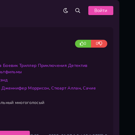
Войти
0
0
а
Боевик
Триллер
Приключения
Детектив
льтфильмы
лэнд
,
Дженнифер Моррисон
,
Стюарт Аллан
,
Сачие
льный многоголосый