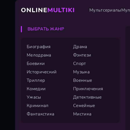
ONLINE
MULTIKI
Мультсериалы
Мул
ВЫБРАТЬ ЖАНР
Биография
Драма
Мелодрама
Фэнтези
Боевики
Спорт
Исторический
Музыка
Триллер
Военные
Комедии
Приключения
Ужасы
Детективные
Криминал
Семейные
Фантакстика
Мистика