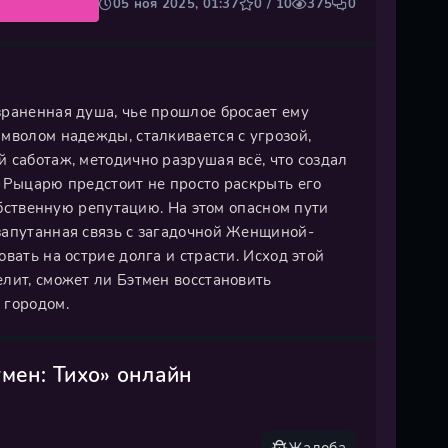
05 ноя 2025, 01:37
0 / 10
375
0
зраненная душа, чье прошлое бросает ему
мволом надежды, сталкивается с угрозой,
 саботаж, методично разрушая всё, что создал
 Рыцарю предстоит не просто раскрыть его
собственную репутацию. На этом опасном пути
запутанная связь с загадочной Женщиной-
вать на острие долга и страсти. Исход этой
лит, сможет ли Бэтмен восстановить
 городом.
мен: Тихо» онлайн
Жалоба