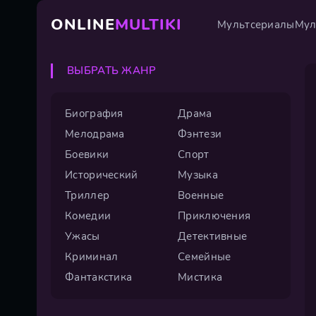
ONLINE
MULTIKI
Мультсериалы
Мул
ВЫБРАТЬ ЖАНР
Биография
Драма
Мелодрама
Фэнтези
Боевики
Спорт
Исторический
Музыка
Триллер
Военные
Комедии
Приключения
Ужасы
Детективные
Криминал
Семейные
Фантакстика
Мистика