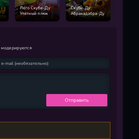
Лего Скуби-Ду:
Скуби-Ду:
13 прив
Улётный пляж
Абракадабра-Ду
Скуби-Д
и модерируются
Отправить