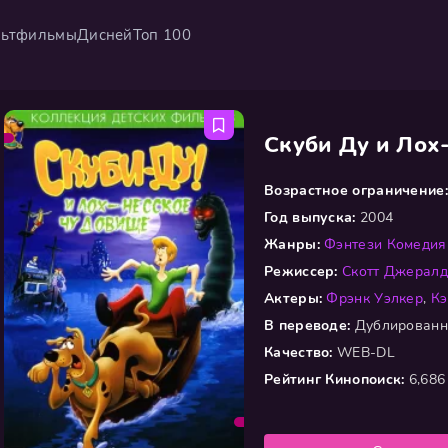
ьтфильмы
Дисней
Топ 100
Скуби Ду и Лох
Возрастное ограничение:
Год выпуска:
2004
Жанры:
Фэнтези
Комедия
Режиссер:
Скотт Джералд
Актеры:
Фрэнк Уэлкер
,
Кэ
В переводе:
Дублирован
Качество:
WEB-DL
Рейтинг Кинопоиск:
6,686