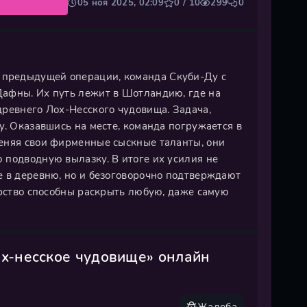
05 ноя 2025, 02:09
0 / 10
299
0
предыдущей операции, команда Скуби-Ду с
Дафны. Их путь лежит в Шотландию, где на
древнего Лох-Несского чудовища. Задача,
у. Оказавшись на месте, команда погружается в
еняя свои фирменные сыскные таланты, они
 подводную вылазку. В итоге их усилия не
е в деревню, но и безоговорочно подтверждают
орство способны раскрыть любую, даже самую
ох-несское чудовище» онлайн
Жалоба