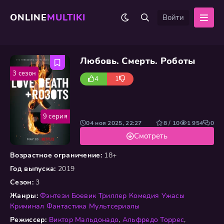
ONLINE
MULTIKI
Войти
Любовь. Смерть. Роботы
3 сезон
4
1
9 серия
04 ноя 2025, 22:27
8 / 10
1 954
0
Смотреть
Возрастное ограничение:
18+
Год выпуска:
2019
Сезон:
3
Жанры:
Фэнтези
Боевик
Триллер
Комедия
Ужасы
Криминал
Фантастика
Мультсериалы
Режиссер:
Виктор Мальдонадо
,
Альфредо Торрес
,