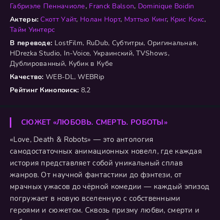
Габриэле Пенначиоле
,
Franck Balson
,
Dominique Boidin
Актеры:
Скотт Уайт
,
Нолан Норт
,
Мэттью Кинг
,
Крис Кокс
,
Тайм Уинтерс
В переводе:
LostFilm, RuDub, Субтитры, Оригинальная,
HDrezka Studio, In-Voice, Украинский, TVShows,
Дублированный, Кубик в Кубе
Качество:
WEB-DL, WEBRip
Рейтинг Кинопоиск:
8,2
СЮЖЕТ «ЛЮБОВЬ. СМЕРТЬ. РОБОТЫ»
«Love, Death & Robots» — это антология
самодостаточных анимационных новелл, где каждая
история представляет собой уникальный сплав
жанров. От научной фантастики до фэнтези, от
мрачных ужасов до чёрной комедии — каждый эпизод
погружает в новую вселенную с собственными
героями и сюжетом. Сквозь призму любви, смерти и