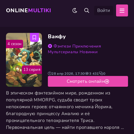
ONLINE
MULTIKI
Войти
Вакфу
4 сезон
Фэнтези
Приключения
Мультсериалы
Новинки
13 серия
28 апр 2026, 17:30
3 431
0
Смотреть онлайн
В эпическом фэнтезийном мире, рожденном из
популярной MMORPG, судьба сводит троих
непохожих героев: отчаянного мечника Йорика,
благородную принцессу Амалию и её
проницательного телохранителя Триса.
Первоначальная цель — найти пропавшего короля —