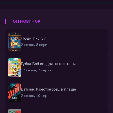
быстро перерастает в глобальную битву за спасение
реальности от могущественного врага. Их ждет
полное магии и чудесных существ путешествие, где
каждый шаг грозит смертельными ловушками и
ТОП НОВИНОК
испытаниями на прочность. Противостоять хаосу им
помогает
Люди Икс ’97
2 сезон, 8 серия
Губка Боб квадратные штаны
17 сезон, 7 серия
Бэтмен: Крестоносец в плаще
2 сезон, 10 серия