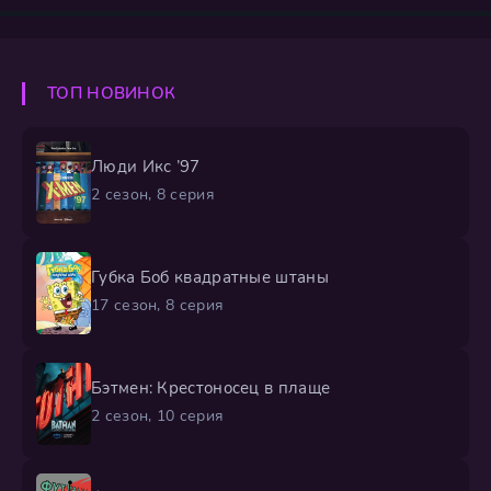
виртуозно решает любые технические задачи и
вопросы утилизации, а отважный лабрадор Зума
проводит сложные подводные операции. Им надежно
прикрывают небо и землю: кокер-спаниель Скай,
ТОП НОВИНОК
мастер воздушной разведки, и хаски Эверест,
Люди Икс ’97
2 сезон, 8 серия
Губка Боб квадратные штаны
17 сезон, 8 серия
Бэтмен: Крестоносец в плаще
2 сезон, 10 серия