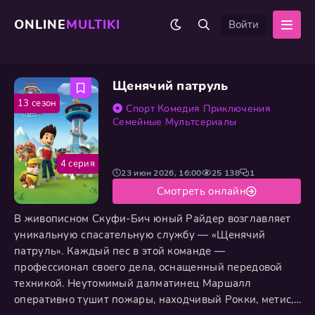
ONLINE
MULTIKI
Войти
Щенячий патруль
13 сезон
Спорт
Комедия
Приключения
Семейные
Мультсериалы
4 серия
23 июн 2026, 16:00
25 138
1
Смотреть онлайн
В живописном Скуфи-Бич юный Райдер возглавляет
уникальную спасательную службу — «Щенячий
патруль». Каждый пес в этой команде —
профессионал своего дела, оснащенный передовой
техникой. Неутомимый далматинец Маршалл
оперативно тушит пожары, находчивый Рокки, метис,