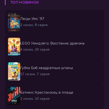
ТОП НОВИНОК
вынужден отправиться в Запределье —
Люди Икс ’97
2 сезон, 8 серия
LEGO Ниндзяго: Восстание дракона
4 сезон, 20 серия
Губка Боб квадратные штаны
17 сезон, 7 серия
Бэтмен: Крестоносец в плаще
2 сезон, 10 серия