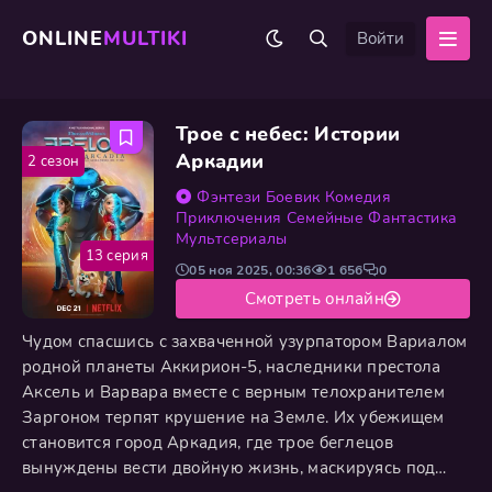
ONLINE
MULTIKI
Войти
Трое с небес: Истории
Аркадии
2 сезон
Фэнтези
Боевик
Комедия
Приключения
Семейные
Фантастика
Мультсериалы
13 серия
05 ноя 2025, 00:36
1 656
0
Смотреть онлайн
Чудом спасшись с захваченной узурпатором Вариалом
родной планеты Аккирион-5, наследники престола
Аксель и Варвара вместе с верным телохранителем
Заргоном терпят крушение на Земле. Их убежищем
становится город Аркадия, где трое беглецов
вынуждены вести двойную жизнь, маскируясь под