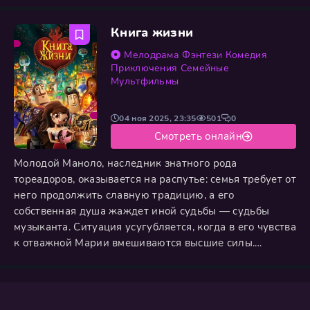
обычных подростков и скрывая свои инопланетные
сущности. Но иллюзия рушится, когда коварный
Книга жизни
Вариал находит их след. Чтобы выжить на чужой
планете и освободить родной мир, принц и принцесса
Мелодрама
Фэнтези
Комедия
должны преодолеть
Приключения
Семейные
Мультфильмы
04 ноя 2025, 23:35
501
0
Смотреть онлайн
Молодой Маноло, наследник знатного рода
тореадоров, оказывается на распутье: семья требует от
него продолжить славную традицию, а его
собственная душа жаждет иной судьбы — судьбы
музыканта. Ситуация усугубляется, когда в его чувства
к отважной Марии вмешиваются высшие силы.
Владычица мира Жизни, Ла Муэрте, и повелитель
мира Смерти, Шибальба, заключают опасное пари,
сделав судьбы влюбленных своей ставкой. Чтобы
спасти Марию и отстоять свою любовь, Маноло