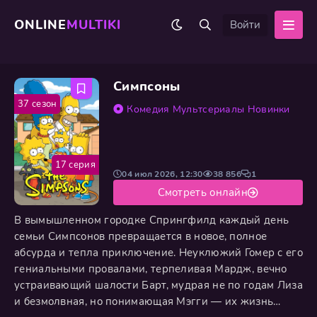
ONLINE
MULTIKI
Войти
Симпсоны
37 сезон
Комедия
Мультсериалы
Новинки
17 серия
04 июл 2026, 12:30
38 856
1
Смотреть онлайн
В вымышленном городке Спрингфилд каждый день
семьи Симпсонов превращается в новое, полное
абсурда и тепла приключение. Неуклюжий Гомер с его
гениальными провалами, терпеливая Мардж, вечно
устраивающий шалости Барт, мудрая не по годам Лиза
и безмолвная, но понимающая Мэгги — их жизнь