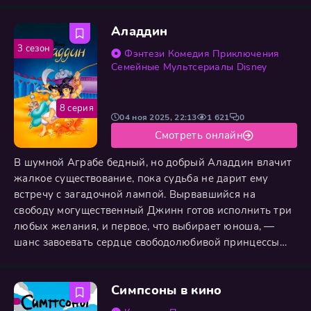
лампы дарует юноше покровительство
Аладдин
могущественного Джинна. Используя первое из трёх
заветных желаний, чтобы принять облик
3 сезон
Фэнтези
Комедия
Приключения
блистательного принца Али, Аладдин пытается
Семейные
Мультсериалы
Disney
покорить сердце
8 серия
04 ноя 2025, 22:13
1 621
0
Смотреть онлайн
В шумной Аграбе бедный, но добрый Аладдин влачит
жалкое существование, пока судьба не дарит ему
встречу с загадочной лампой. Вырвавшийся на
свободу могущественный Джинн готов исполнить три
любых желания, и первое, что выбирает юноша, —
шанс завоевать сердце свободолюбивой принцессы
Жасмин. Обернувшись блистательным принцем Али,
он покоряет её, однако его обман и сама лампа
Симпсоны в кино
привлекают внимание коварного визиря Джафара,
одержимого жаждой абсолютной власти. Вспыхивает