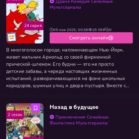
Драма
Комедия
Семейные
родственные души:
Мультсериалы
24 серия
05 ноя 2025, 00:38
25 056
0
Смотреть онлайн
В многоголосом городе, напоминающем Нью-Йорк,
живет мальчик Арнольд со своей фирменной
прической-шлемом. Его будни — это не просто
детские забавы, а череда настоящих жизненных
испытаний, разворачивающихся на фоне школьных
коридоров, шумных улиц и двора-пустыря. Вместе с
верными друзьями он сталкивается с первыми
дилеммами чести, учится разрешать конфликты,
Назад в будущее
бороться с собственными страхами и находить общий
язык с самыми разными — порой весьма
2 сезон
Приключения
Семейные
эксцентричными — соседями. Каждая история, будь
Фантастика
Мультсериалы
она