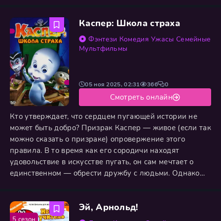
стала зеркалом, в котором с помощью едкого сарказма
и искреннего юмора отражаются как сумасбродные,
Каспер: Школа страха
так и глубоко человечные ситуации. Сериал, давно
переросший статус просто шоу и ставший глобальным
Фэнтези
Комедия
Ужасы
Семейные
культурным
Мультфильмы
05 ноя 2025, 02:31
366
0
Смотреть онлайн
Кто утверждает, что сердцем пугающей истории не
может быть добро? Призрак Каспер — живое (если так
можно сказать о призраке) опровержение этого
правила. В то время как его сородичи находят
удовольствие в искусстве пугать, он сам мечтает о
единственном — обрести дружбу с людьми. Однако
ирония судьбы приводит его в самое неподходящее
для этого место — Школу ужасов, кузницу юных
Эй, Арнольд!
монстров, где царит культ злодейства и страхований.
Но даже в этом мрачном царстве Каспер находит
5 сезон