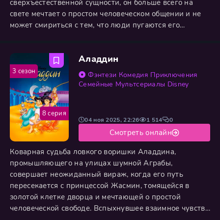
сверхъестественной сущности, он больше всего на
свете мечтает о простом человеческом общении и не
может смириться с тем, что люди пугаются его
появления. Жизнь в полном привидениями особняке
полна забавных и неожиданных событий, где Каспер
Аладдин
вместе со своими приятелями-призраками постоянно
ищет способ преодолеть свою главную проблему —
3 сезон
Фэнтези
Комедия
Приключения
невидимость для обычных людей, которая
Семейные
Мультсериалы
Disney
8 серия
04 ноя 2025, 22:26
1 514
0
Смотреть онлайн
Коварная судьба ловкого воришки Аладдина,
промышляющего на улицах шумной Аграбы,
совершает неожиданный вираж, когда его путь
пересекается с принцессой Жасмин, томящейся в
золотой клетке дворца и мечтающей о простой
человеческой свободе. Вспыхнувшее взаимное чувство
обречено на запрет, но случайная находка древней