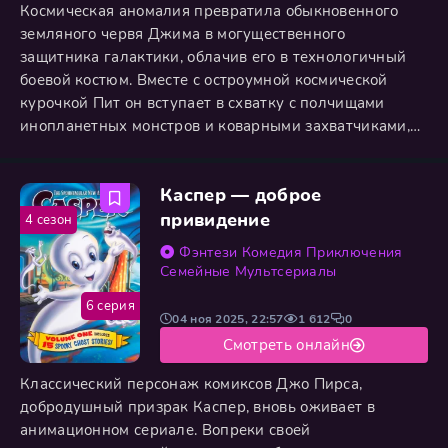
Космическая аномалия превратила обыкновенного
земляного червя Джима в могущественного
защитника галактики, облачив его в технологичный
боевой костюм. Вместе с остроумной космической
курочкой Пит он вступает в схватку с полчищами
инопланетных монстров и коварными захватчиками,
жаждущими власти. Их эпическое противостояние
разворачивается на фоне невероятных миров, где
Каспер — доброе
дуэт, вооруженный мощными пушками и ракетами,
сталкивается с ожесточенными битвами и
привидение
4 сезон
неожиданными поворотами. Стартовавший в 1995
Фэнтези
Комедия
Приключения
Семейные
Мультсериалы
6 серия
04 ноя 2025, 22:57
1 612
0
Смотреть онлайн
Классический персонаж комиксов Джо Пирса,
добродушный призрак Каспер, вновь оживает в
анимационном сериале. Вопреки своей