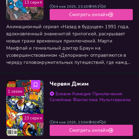
13 серия
04 ноя 2025, 23:10
951
0
Смотреть онлайн
Анимационный сериал «Назад в будущее» 1991 года,
вдохновленный знаменитой трилогией, раскрывает
новые грани временных приключений. Марти
Макфлай и гениальный доктор Браун на
усовершенствованном «Делориане» отправляются в
череду головокружительных путешествий, где каждая
эпоха — будь то древний Рим или далекое будущее —
ставит перед ними уникальные задачи. Динамичный
Червяк Джим
сюжет сочетает стремительные погони, научные
парадоксы и искрометный юмор, погружая героев в
1 сезон
Боевик
Комедия
Приключения
водоворот событий, где они не просто
Семейные
Фантастика
Мультсериалы
23 серия
04 ноя 2025, 23:04
626
0
Смотреть онлайн