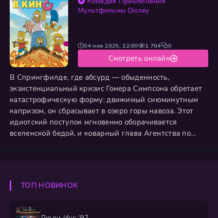
Комедия
Приключения
яростная битва, где магия и
Мультфильмы
Disney
04 ноя 2025, 22:00
1 704
0
Смотреть онлайн
В Спрингфилде, где абсурд — обыденность,
экзистенциальный кризис Гомера Симпсона обретает
катастрофическую форму: движимый сиюминутным
капризом, он сбрасывает в озеро горы навоза. Этот
идиотский поступок мгновенно оборачивается
вселенской бедой, и коварный глава Агентства по
охране окружающей среды Русс Кэгг заключает город
под герметичный стеклянный купол. Общественность,
узнав в Гомере виновника, изгоняет Симпсонов,
вынуждая их бежать на Аляску в поисках нового
ТОП НОВИНОК
начала. Но когда Мардж с
Люди Икс ’97