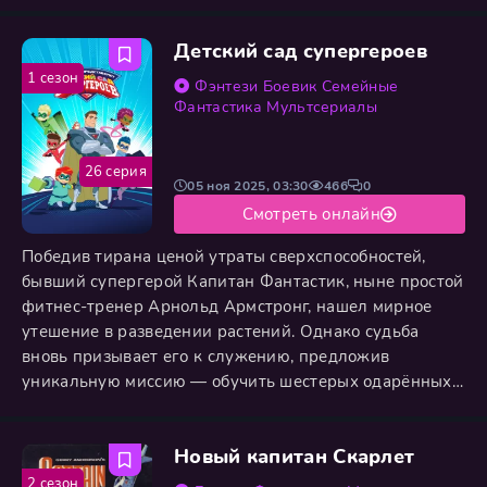
быстро перерастает в глобальную битву за спасение
реальности от могущественного врага. Их ждет
Детский сад супергероев
полное магии и чудесных существ путешествие, где
каждый шаг грозит смертельными ловушками и
1 сезон
Фэнтези
Боевик
Семейные
испытаниями на прочность. Противостоять хаосу им
Фантастика
Мультсериалы
помогает
26 серия
05 ноя 2025, 03:30
466
0
Смотреть онлайн
Победив тирана ценой утраты сверхспособностей,
бывший супергерой Капитан Фантастик, ныне простой
фитнес-тренер Арнольд Армстронг, нашел мирное
утешение в разведении растений. Однако судьба
вновь призывает его к служению, предложив
уникальную миссию — обучить шестерых одарённых,
но неуправляемых детей, уже обладающих
невероятными талантами. Осознавая ответственность,
Новый капитан Скарлет
Арнольд устраивается в их детский сад, где его
главной задачей становится не физическая
2 сезон