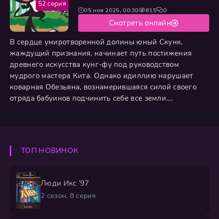
52 серия
05 ноя 2025, 00:30
815
0
Смотреть онлайн
В сердце умиротворенной долины юный Скунк,
жаждущий признания, начинает путь постижения
древнего искусства кунг-фу под руководством
мудрого мастера Кита. Однако идиллию нарушает
коварная Обезьяна, вознамерившаяся силой своего
отряда бабуинов подчинить себе все земли.
Противостоять угрозе Скунк может лишь
объединившись с верными союзниками — отважным
кроликом-воином и изобретательным бобром. Их
жаркие схватки с врагом оборачиваются не просто
ТОП НОВИНОК
зрелищными битвами, а глубокими уроками жизни:
через
Люди Икс ’97
2 сезон, 8 серия