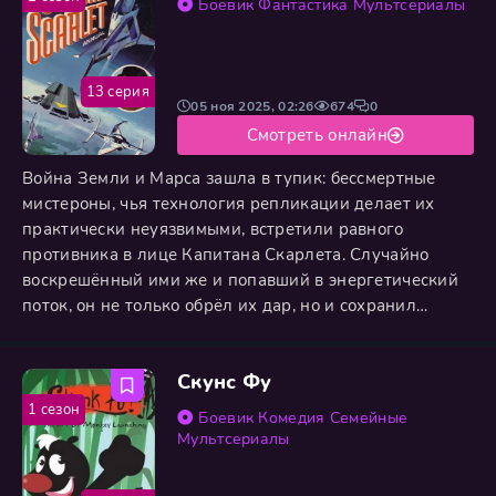
Боевик
Фантастика
Мультсериалы
подготовка, а тонкое искусство воспитания.
13 серия
05 ноя 2025, 02:26
674
0
Смотреть онлайн
Война Земли и Марса зашла в тупик: бессмертные
мистероны, чья технология репликации делает их
практически неуязвимыми, встретили равного
противника в лице Капитана Скарлета. Случайно
воскрешённый ими же и попавший в энергетический
поток, он не только обрёл их дар, но и сохранил
память, превратившись из идеального шпиона в
главную угрозу для своих создателей. Пока
Скунс Фу
Полковник Уайт требует ответа у агента Охры за
утерю биологической бомбы и заражение атмосферы,
1 сезон
Боевик
Комедия
Семейные
команда «Спектрума» пытается
Мультсериалы