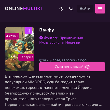
ONLINE
MULTIKI
Войти
Вакфу
4 сезон
Фэнтези
Приключения
Мультсериалы
Новинки
13 серия
28 апр 2026, 17:30
3 431
0
Смотреть онлайн
В эпическом фэнтезийном мире, рожденном из
популярной MMORPG, судьба сводит троих
непохожих героев: отчаянного мечника Йорика,
благородную принцессу Амалию и её
проницательного телохранителя Триса.
Первоначальная цель — найти пропавшего короля —