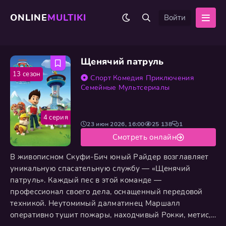
ONLINE
MULTIKI
Войти
Щенячий патруль
13 сезон
Спорт
Комедия
Приключения
Семейные
Мультсериалы
4 серия
23 июн 2026, 16:00
25 138
1
Смотреть онлайн
В живописном Скуфи-Бич юный Райдер возглавляет
уникальную спасательную службу — «Щенячий
патруль». Каждый пес в этой команде —
профессионал своего дела, оснащенный передовой
техникой. Неутомимый далматинец Маршалл
оперативно тушит пожары, находчивый Рокки, метис,