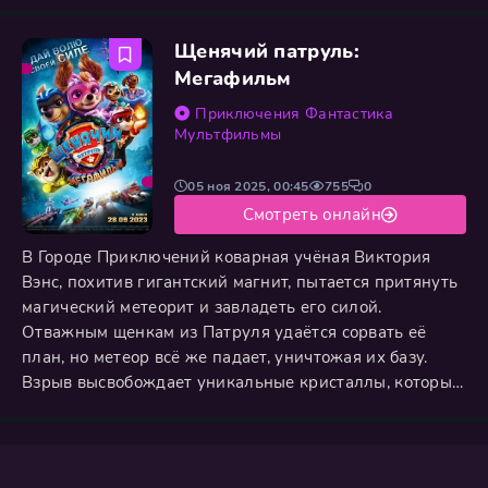
виртуозно решает любые технические задачи и
вопросы утилизации, а отважный лабрадор Зума
Щенячий патруль:
проводит сложные подводные операции. Им надежно
прикрывают небо и землю: кокер-спаниель Скай,
Мегафильм
мастер воздушной разведки, и хаски Эверест,
Приключения
Фантастика
Мультфильмы
05 ноя 2025, 00:45
755
0
Смотреть онлайн
В Городе Приключений коварная учёная Виктория
Вэнс, похитив гигантский магнит, пытается притянуть
магический метеорит и завладеть его силой.
Отважным щенкам из Патруля удаётся сорвать её
план, но метеор всё же падает, уничтожая их базу.
Взрыв высвобождает уникальные кристаллы, которые
наделяют каждого щенка суперспособностями: Чейз
обретает сверхскорость, Маршалл начинает метать
огненные шары, а Скай получает дар полёта. Команда
превращается в отряд супергероев с новыми