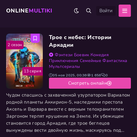
ONLINE
MULTIKI
Войти
Трое с небес: Истории
Аркадии
2 сезон
Фэнтези
Боевик
Комедия
Приключения
Семейные
Фантастика
Мультсериалы
13 серия
05 ноя 2025, 00:36
1 656
0
Смотреть онлайн
Чудом спасшись с захваченной узурпатором Вариалом
родной планеты Аккирион-5, наследники престола
Аксель и Варвара вместе с верным телохранителем
Заргоном терпят крушение на Земле. Их убежищем
становится город Аркадия, где трое беглецов
вынуждены вести двойную жизнь, маскируясь под