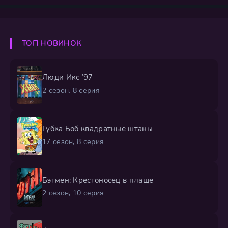
обычных подростков и скрывая свои инопланетные
сущности. Но иллюзия рушится, когда коварный
Вариал находит их след. Чтобы выжить на чужой
планете и освободить родной мир, принц и принцесса
ТОП НОВИНОК
должны преодолеть
Люди Икс ’97
2 сезон, 8 серия
Губка Боб квадратные штаны
17 сезон, 8 серия
Бэтмен: Крестоносец в плаще
2 сезон, 10 серия