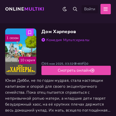
ONLINE
MULTIKI
Войти
Дом Харперов
1 сезон
Комедия
Мультсериалы
10 серия
05 ноя 2025, 03:32
468
0
Смотреть онлайн
Юная Дебби, не по годам мудрая, стала настоящим
капитаном и опорой для своего эксцентричного
семейства. Пока отец пытается справиться с
непривычной ролью матери, а младшие дети творят
безудержный хаос, на её хрупких плечах держится
весь домашний уклад. Их мать, всецело поглощённая