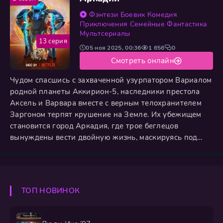
несовершенство в мощный двигатель
Фэнтези
Боевик
Комедия
Приключения
Семейные
Фантастика
Мультсериалы
13 серия
05 ноя 2025, 00:36
1 656
0
Смотреть онлайн
Чудом спасшись с захваченной узурпатором Вариалом
родной планеты Аккирион-5, наследники престола
Аксель и Варвара вместе с верным телохранителем
Заргоном терпят крушение на Земле. Их убежищем
становится город Аркадия, где трое беглецов
вынуждены вести двойную жизнь, маскируясь под
обычных подростков и скрывая свои инопланетные
сущности. Но иллюзия рушится, когда коварный
Вариал находит их след. Чтобы выжить на чужой
планете и освободить родной мир, принц и принцесса
ТОП НОВИНОК
должны преодолеть