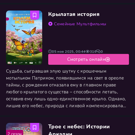
карьерой, остаётся далекой и отстранённой, пока
неожиданное увольнение не обрушивает привычный
Крылатая история
мир семьи. Лишившись дома, они вынуждены
переехать в старый родовой особняк, который
Семейные
Мультфильмы
встречает их ветхостью и запустением.
05 ноя 2025, 00:44
316
0
Смотреть онлайн
Судьба, сыгравшая злую шутку с крошечным
мотыльком Патриком, появившимся на свет в ореоле
тайны, с рождения отказала ему в главном праве
любого крылатого существа – способности летать,
оставив ему лишь одно-единственное крыло. Однако,
лишив его небес, природа с лихвой компенсировала
этот досадный изъян, наделив Патрика блестящим,
пытливым умом изобретателя. Вместо того чтобы
Трое с небес: Истории
смириться с предначертанной участью, маленький
гений сумел обратить своё физическое
Аркадии
2 сезон