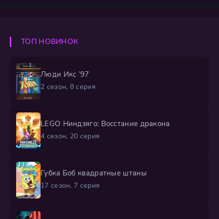
быстро перерастает в глобальную битву за спасение
реальности от могущественного врага. Их ждет
полное магии и чудесных существ путешествие, где
каждый шаг грозит смертельными ловушками и
ТОП НОВИНОК
испытаниями на прочность. Противостоять хаосу им
помогает
Люди Икс ’97
2 сезон, 8 серия
LEGO Ниндзяго: Восстание дракона
4 сезон, 20 серия
Губка Боб квадратные штаны
17 сезон, 7 серия