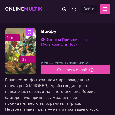
ONLINE
MULTIKI
Войти
Вакфу
4 сезон
Фэнтези
Приключения
Мультсериалы
Новинки
13 серия
28 апр 2026, 17:30
3 431
0
Смотреть онлайн
В эпическом фэнтезийном мире, рожденном из
популярной MMORPG, судьба сводит троих
непохожих героев: отчаянного мечника Йорика,
благородную принцессу Амалию и её
проницательного телохранителя Триса.
Первоначальная цель — найти пропавшего короля —