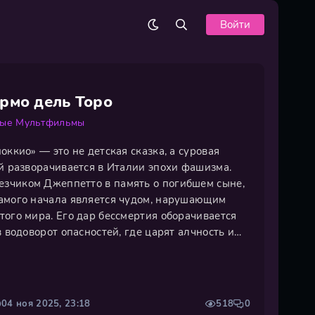
Войти
рмо дель Торо
ные
Мультфильмы
оккио» — это не детская сказка, а суровая
ой разворачивается в Италии эпохи фашизма.
зчиком Джеппетто в память о погибшем сыне,
амого начала является чудом, нарушающим
того мира. Его дар бессмертия оборачивается
в водоворот опасностей, где царят алчность и
а и Кота, и бездушная жестокость
. Пройдя через испытания и
04 ноя 2025, 23:18
518
0