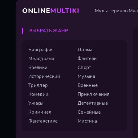
ONLINE
MULTIKI
Мультсериалы
Мул
ВЫБРАТЬ ЖАНР
Биография
Драма
Мелодрама
Фэнтези
Боевики
Спорт
Исторический
Музыка
Триллер
Военные
Комедии
Приключения
Ужасы
Детективные
Криминал
Семейные
Фантакстика
Мистика