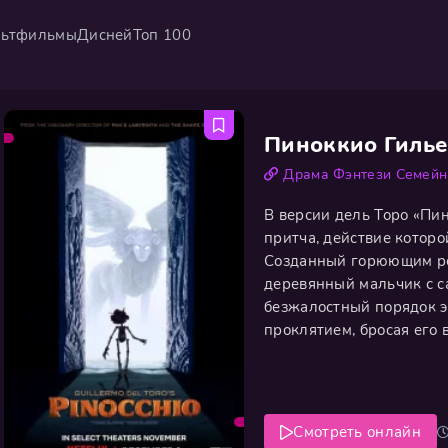
ьтфильмы
Дисней
Топ 100
Пиноккио Гилье
Драма
Фэнтези
Семей
В версии дель Торо «Пин
притча, действие котор
Созданный горюющим ре
деревянный мальчик с с
безжалостный порядок э
проклятием, бросая его 
обман в лице хитрых Лис
милитаристской системы
Смотреть онлайн