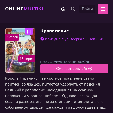
ONLINE
MULTIKI
Войти
Крапополис
3 сезон
Комедия
Мультсериалы
Новинки
13 серия
20 апр 2026, 10:30
1 640
0
Смотреть онлайн
Король Тираннис, чьё кроткое правление стало
притчей во языцех, пытается удержать от падения
Великий Крапополис, находящийся на осадном
положении у орд каннибалов. Однако настоящая
бездна разверзается не за стенами цитадели, а в его
собственном дворце, где каждый из домочадцев видит