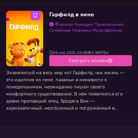
в троне лишь средство для удовлетворения своих
пороков. Похотливый кентавр Шлюб, воинственная
Гарфилд в кино
варварка Ступендиус, безумный учёный-рыба
Гиппокамп и самовлюблённая богиня Делирия — все
Фэнтези
Комедия
Приключения
они ведут подковёрную войну,
Семейные
Новинки
Мультфильмы
05 ноя 2025, 03:38
1 685
0
Смотреть онлайн
Знаменитый на весь мир кот Гарфилд, чья жизнь —
это идиллия из лени, лазаньи и ненависти к
понедельникам, неожиданно лишён своего
комфортного существования. В нём появляется его
давно пропавший отец, бродяга Вик —
харизматичный, неотёсанный и погружённый в
сомнительные авантюры. Эта встреча взрывает
устоявшийся мирок Гарфилда, и в компании своего
верного, но простоватого пса Оди он вынужден
покинуть уютный диван. Вместе с неожиданным