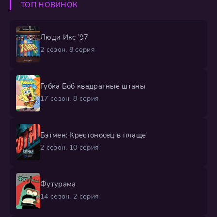
ТОП НОВИНОК
родичем эта нелепая троица оказывается втянута в
рискованное
Люди Икс ’97
2 сезон, 8 серия
Губка Боб квадратные штаны
17 сезон, 8 серия
Бэтмен: Крестоносец в плаще
2 сезон, 10 серия
Футурама
14 сезон, 2 серия