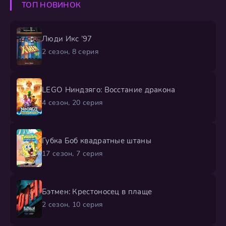
ТОП НОВИНОК
начала. Но когда Мардж с
Люди Икс ’97
2 сезон, 8 серия
LEGO Ниндзяго: Восстание дракона
4 сезон, 20 серия
Губка Боб квадратные штаны
17 сезон, 7 серия
Бэтмен: Крестоносец в плаще
2 сезон, 10 серия