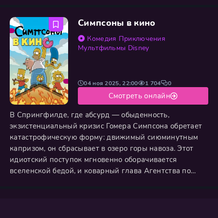
стала зеркалом, в котором с помощью едкого сарказма
и искреннего юмора отражаются как сумасбродные,
Симпсоны в кино
так и глубоко человечные ситуации. Сериал, давно
переросший статус просто шоу и ставший глобальным
Комедия
Приключения
культурным
Мультфильмы
Disney
04 ноя 2025, 22:00
1 704
0
Смотреть онлайн
В Спрингфилде, где абсурд — обыденность,
экзистенциальный кризис Гомера Симпсона обретает
катастрофическую форму: движимый сиюминутным
капризом, он сбрасывает в озеро горы навоза. Этот
идиотский поступок мгновенно оборачивается
вселенской бедой, и коварный глава Агентства по
охране окружающей среды Русс Кэгг заключает город
под герметичный стеклянный купол. Общественность,
узнав в Гомере виновника, изгоняет Симпсонов,
вынуждая их бежать на Аляску в поисках нового