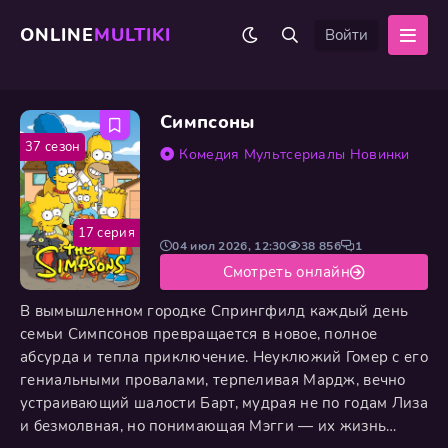
ONLINE
MULTIKI
Войти
Симпсоны
37 сезон
Комедия
Мультсериалы
Новинки
17 серия
04 июл 2026, 12:30
38 856
1
Смотреть онлайн
В вымышленном городке Спрингфилд каждый день
семьи Симпсонов превращается в новое, полное
абсурда и тепла приключение. Неуклюжий Гомер с его
гениальными провалами, терпеливая Мардж, вечно
устраивающий шалости Барт, мудрая не по годам Лиза
и безмолвная, но понимающая Мэгги — их жизнь