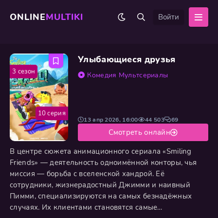
ONLINE
MULTIKI
Войти
Улыбающиеся друзья
3 сезон
Комедия
Мультсериалы
10 серия
13 апр 2026, 16:00
44 503
69
Смотреть онлайн
В центре сюжета анимационного сериала «Smiling
Friends» — деятельность одноимённой конторы, чья
миссия — борьба с вселенской хандрой. Её
сотрудники, жизнерадостный Джимми и наивный
Пимми, специализируются на самых безнадёжных
случаях. Их клиентами становятся самые