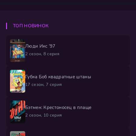
неожиданные существа: демон, погружённый в
экзистенциальный тупик, или одержимый лесной
великан. Каждый вызов забрасывает дуэт в новый
сюрреалистичный мир, полный причудливых форм
ТОП НОВИНОК
отчаяния и апатии. У героев нет суперспособностей —
Люди Икс ’97
2 сезон, 8 серия
Губка Боб квадратные штаны
17 сезон, 7 серия
Бэтмен: Крестоносец в плаще
2 сезон, 10 серия