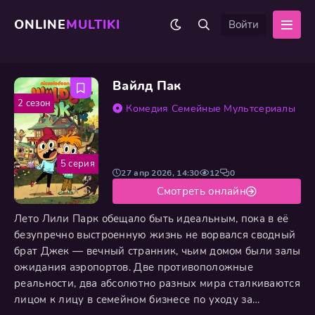
ONLINE
MULTIKI
Войти
Вайлд Пак
2 сезон
Комедия
Семейные
Мультсериалы
5 серия
27 апр 2026, 14:30
12
0
Смотреть онлайн
Лето Лили Парк обещало быть идеальным, пока в её
безупречно выстроенную жизнь не ворвался сводный
брат Джек — вечный странник, чьим домом были залы
ожидания аэропортов. Две противоположные
реальности, два абсолютно разных мира сталкиваются
лицом к лицу в семейном бизнесе по уходу за