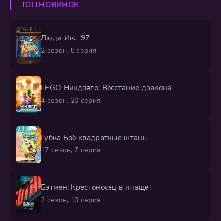
ТОП НОВИНОК
придётся стать храбрее, сплотиться с друзьями
Люди Икс ’97
2 сезон, 8 серия
LEGO Ниндзяго: Восстание дракона
4 сезон, 20 серия
Губка Боб квадратные штаны
17 сезон, 7 серия
Бэтмен: Крестоносец в плаще
2 сезон, 10 серия