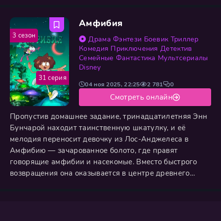
животными, где царит хаотичное, но милое веселье.
Вынужденные работать бок о бок, они постоянно
Амфибия
спорят, ведь их разделяют не только прошлое, но и
взгляды на настоящее. Однако, преодолевая взаимное
3 сезон
Драма
Фэнтези
Боевик
Триллер
непонимание и
Комедия
Приключения
Детектив
Семейные
Фантастика
Мультсериалы
Disney
31 серия
04 ноя 2025, 22:25
2 781
0
Смотреть онлайн
Пропустив домашнее задание, тринадцатилетняя Энн
Бунчарой находит таинственную шкатулку, и её
мелодия переносит девочку из Лос-Анджелеса в
Амфибию — зачарованное болото, где правят
говорящие амфибии и насекомые. Вместо быстрого
возвращения она оказывается в центре древнего
пророчества. Приют у доброй семьи лягушек-
фермеров Плантеров — импульсивного Спрэга и
застенчивого червячка Полли — дарит Энн новую
опору, но чтобы выжить и найти дорогу домой, ей