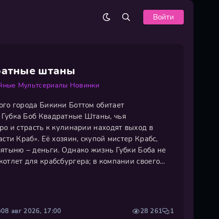
Войти
ратные штаны
йные
Мультсериалы
Новинки
ого города Бикини Боттом обитает
Губка Боб Квадратные Штаны, чья
ро и страсть к кулинарии находят выход в
асти Краб». Её хозяин, скупой мистер Крабс,
вятыню – деньги. Однако жизнь Губки Боба не
отлет для крабсбургера; в компании своего
езды Патрика он с азартом предаётся безумным
до создания причудливых пузырей. К их
08 авг 2026, 17:00
28 261
1