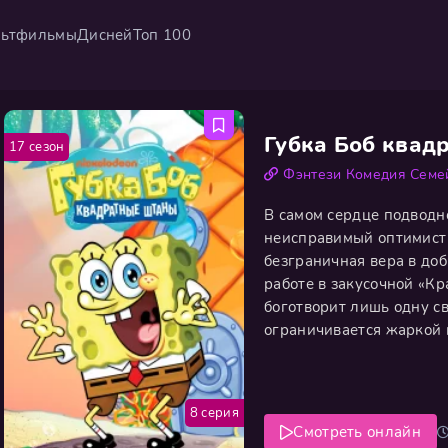
ьтфильмы
Дисней
Топ 100
Губка Боб квад
17 сезон
Фэнтези
Комедия
Семе
В самом сердце подводн
неисправимый оптимист 
безграничная вера в доб
работе в закусочной «Кр
боготворит лишь одну с
ограничивается жаркой к
простодушного друга-зв
затеям, от ловли медуз 
8 серия
Смотреть онлайн