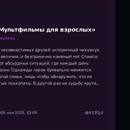
«Мультфильмы для взрослых»
сериалы
 несовместимых друзей: истеричный чихуахуа
величия, и безгранично наивный кот Стимпи.
от абсурдных ситуаций, где каждый день
осом. Однажды герои буквально меняются
атой семьи, лишь чтобы обнаружить, что их
ые психопаты. В другой раз их судьбу круто
 Джек, нанимающий их на службу, что
рцией нелепых происшествий. Апофеозом
05 ноя 2025, 02:05
513
0