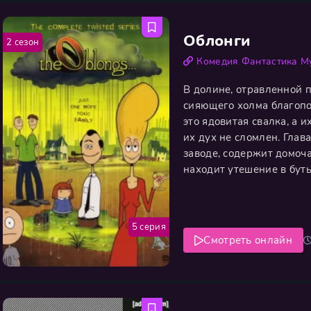
Облонги
2 сезон
Комедия
Фантастика
М
В долине, отравленной
сияющего холма благопо
это ядовитая свалка, а и
их дух не сломлен. Глав
заводе, содержит домоча
находит утешение в бут
необычные дети — громк
и скрывающая лицо Бет
5 серия
Смотреть онлайн