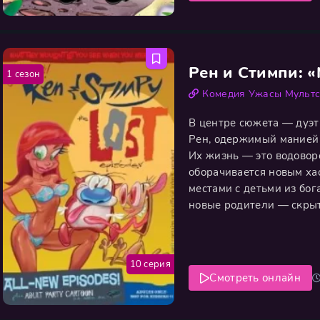
Рен и Стимпи: 
1 сезон
Комедия
Ужасы
Мульт
В центре сюжета — дуэт
Рен, одержимый манией 
Их жизнь — это водовор
оборачивается новым ха
местами с детьми из бог
новые родители — скрыт
меняет тучный пожарный
оборачивается новой по
10 серия
Смотреть онлайн