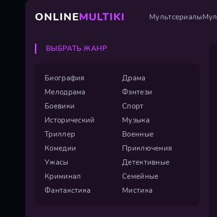
ONLINE
MULTIKI
Мультсериалы
Мул
ВЫБРАТЬ ЖАНР
Биография
Драма
Мелодрама
Фэнтези
Боевики
Спорт
Исторический
Музыка
Триллер
Военные
Комедии
Приключения
Ужасы
Детективные
Криминал
Семейные
Фантакстика
Мистика