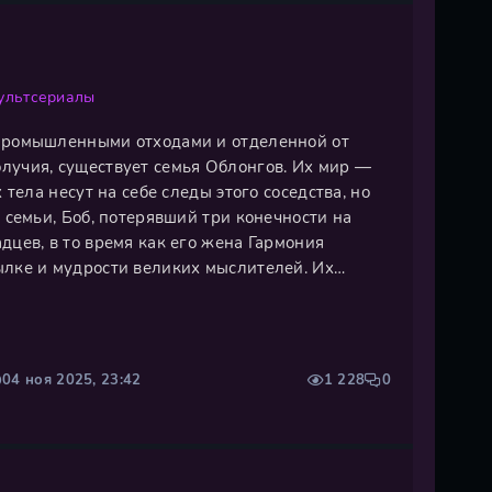
ультсериалы
 промышленными отходами и отделенной от
лучия, существует семья Облонгов. Их мир —
х тела несут на себе следы этого соседства, но
а семьи, Боб, потерявший три конечности на
дцев, в то время как его жена Гармония
ылке и мудрости великих мыслителей. Их
оголосая Бинкли, циник Чип, беспечный Мило
си — являются живым
04 ноя 2025, 23:42
1 228
0