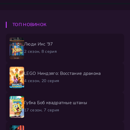
Стражей». Их путь по поддержанию порядка тернист,
и не каждая битва приносит победу. Однако теперь им
предстоит столкнуться с величайшей угрозой:
коварный коала Игорь, создавший армию из жестоких
ТОП НОВИНОК
бабуинов, намеренно сеет хаос и
Люди Икс ’97
2 сезон, 8 серия
LEGO Ниндзяго: Восстание дракона
4 сезон, 20 серия
Губка Боб квадратные штаны
17 сезон, 7 серия