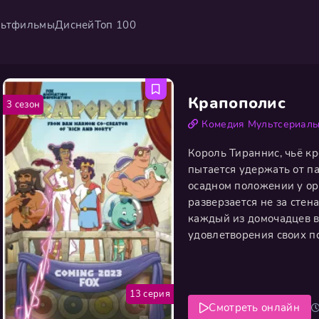
ьтфильмы
Дисней
Топ 100
Крапополис
3 сезон
Комедия
Мультсериал
Король Тираннис, чьё кр
пытается удержать от п
осадном положении у ор
разверзается не за стен
каждый из домочадцев в
удовлетворения своих п
воинственная варварка 
и самовлюблённая богин
войну,
13 серия
Смотреть онлайн