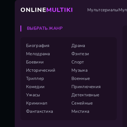
ONLINE
MULTIKI
Мультсериалы
Мул
ВЫБРАТЬ ЖАНР
Биография
Драма
Мелодрама
Фэнтези
Боевики
Спорт
Исторический
Музыка
Триллер
Военные
Комедии
Приключения
Ужасы
Детективные
Криминал
Семейные
Фантакстика
Мистика