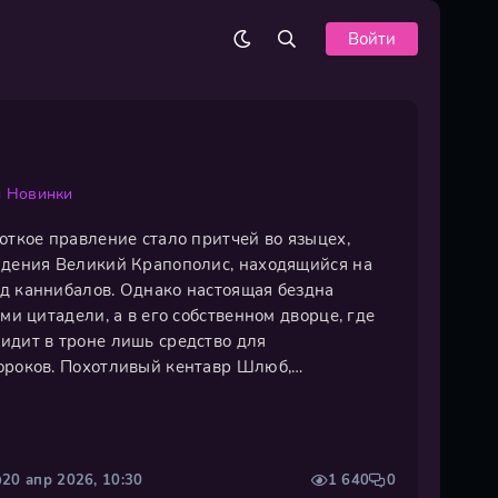
Войти
ы
Новинки
откое правление стало притчей во языцех,
адения Великий Крапополис, находящийся на
д каннибалов. Однако настоящая бездна
ами цитадели, а в его собственном дворце, где
идит в троне лишь средство для
ороков. Похотливый кентавр Шлюб,
Ступендиус, безумный учёный-рыба Гиппокамп
я Делирия — все они ведут подковёрную
20 апр 2026, 10:30
1 640
0