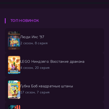
скрываться под именем Конан Эдогава, он находит
приют в доме своего друга Ран Мори и её отца,
частного детектива Когоро, чью репутацию он тайно
использует для расследований. Под маской
ТОП НОВИНОК
невзрачного первоклассника Конан применяет
Люди Икс ’97
2 сезон, 8 серия
LEGO Ниндзяго: Восстание дракона
4 сезон, 20 серия
Губка Боб квадратные штаны
17 сезон, 7 серия