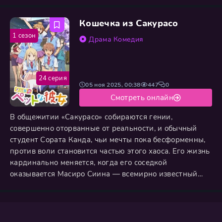
скрываться под именем Конан Эдогава, он находит
приют в доме своего друга Ран Мори и её отца,
Кошечка из Сакурасо
частного детектива Когоро, чью репутацию он тайно
использует для расследований. Под маской
1 сезон
Драма
Комедия
невзрачного первоклассника Конан применяет
24 серия
05 ноя 2025, 00:38
447
0
Смотреть онлайн
В общежитии «Сакурасо» собираются гении,
совершенно оторванные от реальности, и обычный
студент Сората Канда, чьи мечты пока бесформенны,
против воли становится частью этого хаоса. Его жизнь
кардинально меняется, когда его соседкой
оказывается Масиро Сиина — всемирно известный
художник, но в быту абсолютно беспомощный человек,
неспособный даже одеться. Постепенно Сората из
раздражённого слуги превращается в её опекуна и
проводника в мир повседневности, открывая для себя