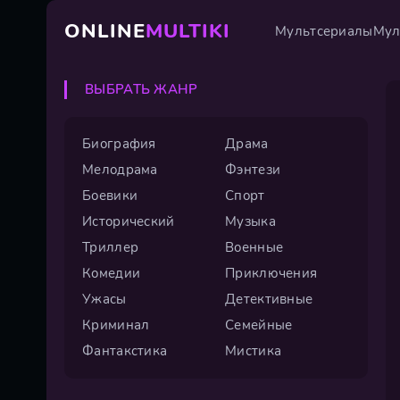
ONLINE
MULTIKI
Мультсериалы
Мул
ВЫБРАТЬ ЖАНР
Биография
Драма
Мелодрама
Фэнтези
Боевики
Спорт
Исторический
Музыка
Триллер
Военные
Комедии
Приключения
Ужасы
Детективные
Криминал
Семейные
Фантакстика
Мистика