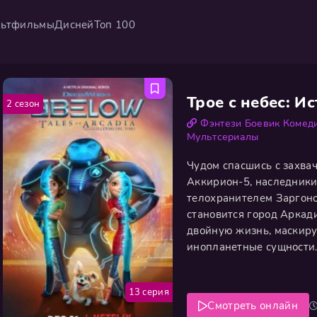
ьтфильмы
Дисней
Топ 100
Трое с небес: И
2 сезон
Фэнтези
Боевик
Комед
Мультсериалы
Чудом спасшись с захва
Аккирион-5, наследники
телохранителем Заргон
становится город Аркад
двойную жизнь, маскиру
инопланетные сущности.
находит их след. Чтобы
мир, принц и принцесса
13 серия
Смотреть онлайн