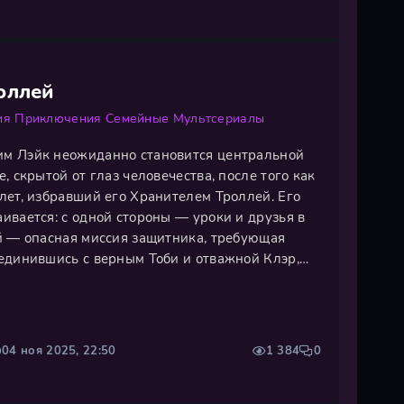
оллей
ия
Приключения
Семейные
Мультсериалы
м Лэйк неожиданно становится центральной
, скрытой от глаз человечества, после того как
лет, избравший его Хранителем Троллей. Его
ивается: с одной стороны — уроки и друзья в
й — опасная миссия защитника, требующая
единившись с верным Тоби и отважной Клэр,
остояние с армией зловещего Гунмара и
 угрожающими обоим мирам. На
04 ноя 2025, 22:50
1 384
0