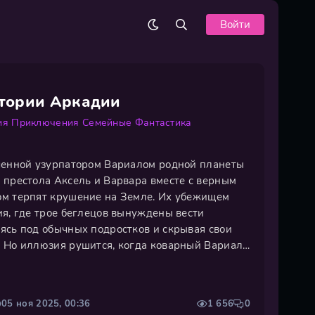
Войти
стории Аркадии
ия
Приключения
Семейные
Фантастика
ченной узурпатором Вариалом родной планеты
 престола Аксель и Варвара вместе с верным
ом терпят крушение на Земле. Их убежищем
ия, где трое беглецов вынуждены вести
ясь под обычных подростков и скрывая свои
 Но иллюзия рушится, когда коварный Вариал
 выжить на чужой планете и освободить родной
 должны преодолеть
05 ноя 2025, 00:36
1 656
0