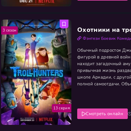
Охотники на тр
3 сезон
Фэнтези
Боевик
Комед
Обычный подросток Джи
фигурой в древней войне
находит загадочный аму
привычная жизнь раздва
школе Аркадии, с друго
полной самоотдачи. Объ
Джим вступает в против
коварными гремлинами,
13 серия
Смотреть онлайн