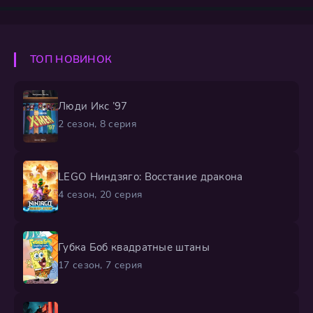
скрываться под именем Конан Эдогава, он находит
приют в доме своего друга Ран Мори и её отца,
частного детектива Когоро, чью репутацию он тайно
использует для расследований. Под маской
ТОП НОВИНОК
невзрачного первоклассника Конан применяет
Люди Икс ’97
2 сезон, 8 серия
LEGO Ниндзяго: Восстание дракона
4 сезон, 20 серия
Губка Боб квадратные штаны
17 сезон, 7 серия