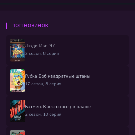
всех энергией. Их дети постоянно втягивают семью в
невероятные авантюры: Тину — с её наивными
стихами и странными подростковыми увлечениями,
Джина — с амбициями электронного музыканта, и
ТОП НОВИНОК
Луизу — самую младшую, чья
Люди Икс ’97
2 сезон, 8 серия
Губка Боб квадратные штаны
17 сезон, 8 серия
Бэтмен: Крестоносец в плаще
2 сезон, 10 серия