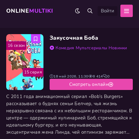
ONLINE
MULTIKI
Войти
Закусочная Боба
16 сезон
Комедия
Мультсериалы
Новинки
15 серия
18 май 2026, 11:30
8 414
0
Смотреть онлайн
С 2011 года анимационный сериал «Bob’s Burgers»
рассказывает о буднях семьи Белчер, чья жизнь
неразрывно связана с их небольшим ресторанчиком. В
центре — одержимый кулинарией Боб, стремящийся к
идеальному бургеру, и его неунывающая,
эксцентричная жена Линда, чей оптимизм заряжает