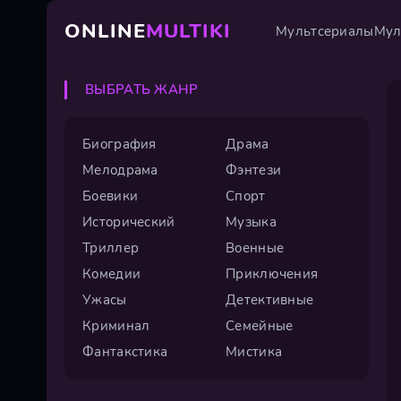
ONLINE
MULTIKI
Мультсериалы
Мул
ВЫБРАТЬ ЖАНР
Биография
Драма
Мелодрама
Фэнтези
Боевики
Спорт
Исторический
Музыка
Триллер
Военные
Комедии
Приключения
Ужасы
Детективные
Криминал
Семейные
Фантакстика
Мистика