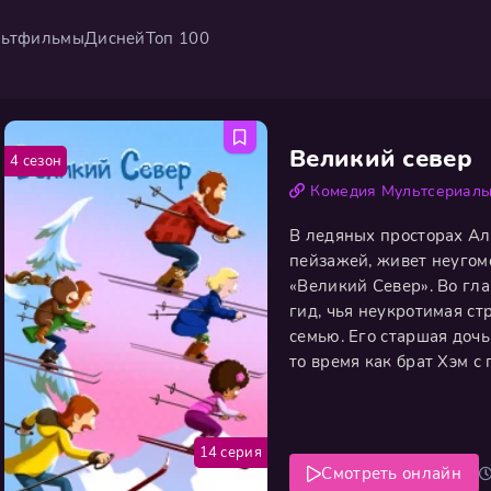
ьтфильмы
Дисней
Топ 100
Великий север
4 сезон
Комедия
Мультсериал
В ледяных просторах Ал
пейзажей, живет неугом
«Великий Север». Во гла
гид, чья неукротимая с
семью. Его старшая доч
то время как брат Хэм с
сестра Мун ищет просвет
самый младший, Сам, на
14 серия
Смотреть онлайн