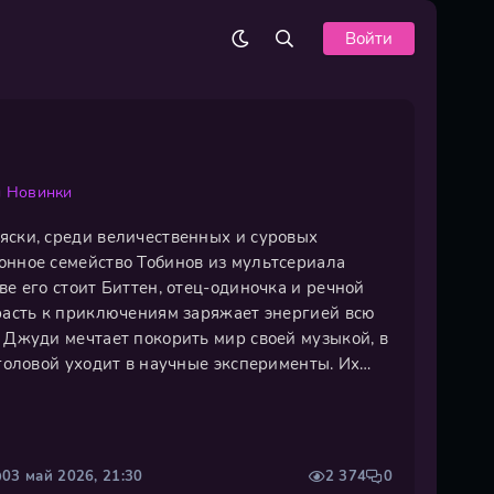
Войти
ы
Новинки
яски, среди величественных и суровых
онное семейство Тобинов из мультсериала
ве его стоит Биттен, отец-одиночка и речной
трасть к приключениям заряжает энергией всю
ь Джуди мечтает покорить мир своей музыкой, в
 головой уходит в научные эксперименты. Их
ления через йогу и духовные практики, а
ходит верного друга в
03 май 2026, 21:30
2 374
0