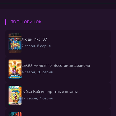
неожиданные существа: демон, погружённый в
экзистенциальный тупик, или одержимый лесной
великан. Каждый вызов забрасывает дуэт в новый
сюрреалистичный мир, полный причудливых форм
ТОП НОВИНОК
отчаяния и апатии. У героев нет суперспособностей —
Люди Икс ’97
2 сезон, 8 серия
LEGO Ниндзяго: Восстание дракона
4 сезон, 20 серия
Губка Боб квадратные штаны
17 сезон, 7 серия