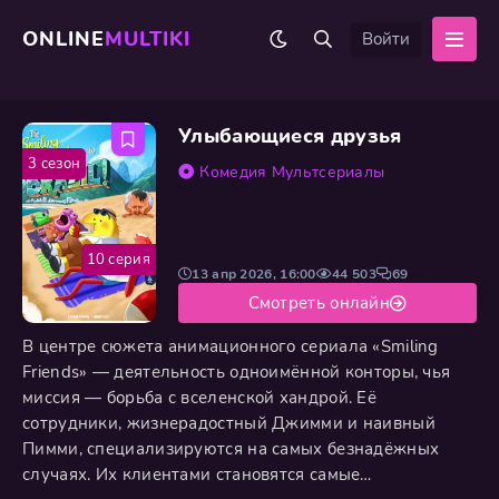
ONLINE
MULTIKI
Войти
Улыбающиеся друзья
3 сезон
Комедия
Мультсериалы
10 серия
13 апр 2026, 16:00
44 503
69
Смотреть онлайн
В центре сюжета анимационного сериала «Smiling
Friends» — деятельность одноимённой конторы, чья
миссия — борьба с вселенской хандрой. Её
сотрудники, жизнерадостный Джимми и наивный
Пимми, специализируются на самых безнадёжных
случаях. Их клиентами становятся самые