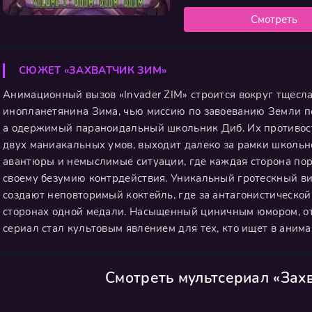
Смотреть
СЮЖЕТ «ЗАХВАТЧИК ЗИМ»
Анимационный вызов «Invader ZIM» строится вокруг тщесл
инопланетянина Зима, чью миссию по завоеванию Земли по
а одержимый параноидальный школьник Диб. Их противост
двух маниакальных умов, выходит далеко за рамки школьн
авантюры и немыслимые ситуации, где каждая сторона пор
своему безумию контрдействия. Уникальный гротескный ви
создают неповторимый коктейль, где за антагонистическо
сторонах одной медали. Насыщенный циничным юмором, от
сериал стал культовым явлением для тех, кто ищет в аним
Смотреть мультсериал «Зах