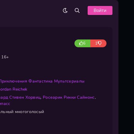
Войти
6
1
16+
Приключения
Фантастика
Мультсериалы
Jordan Reichek
чард Стивен Хорвиц
,
Росеарик Рикки Саймонс
,
мпасс
льный многоголосый