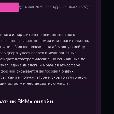
04 ноя 2025, 23:04
8.6 / 10
2 138
0
авного и поразительно некомпетентного
стоянно срывает не армия или правительство,
ояние, больше похожее на абсурдную войну
ого двора, унося героев в межпланетные
ождает катастрофические, но гениальные по
зуал, едкие диалоги и мрачная атмосфера
й формой скрывается философия о двух
сылками к поп-культуре и скрытой глубиной,
ации остроту и нестандартную мысль.
ватчик ЗИМ» онлайн