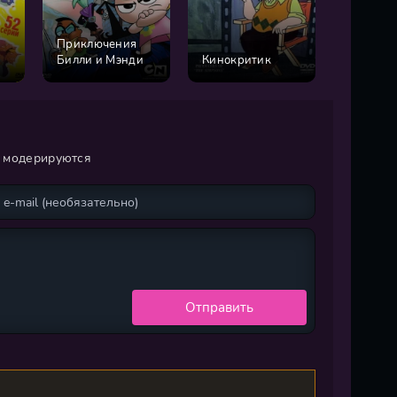
Приключения
Билли и Мэнди
Кинокритик
Ох, уж э
и модерируются
Отправить