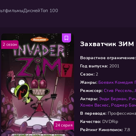
ьтфильмы
Дисней
Топ 100
Захватчик ЗИМ
2 сезон
Возрастное ограничение:
Год выпуска:
2001
Сезон:
2
Жанры:
Боевик
Комедия
Режиссер:
Стив Рессель
,
Актеры:
Энди Берман
,
Ри
Хонен Васкес
,
Роджер Ба
В переводе:
Профессиона
Качество:
DVDRip
24 серия
Рейтинг Кинопоиск:
7,8