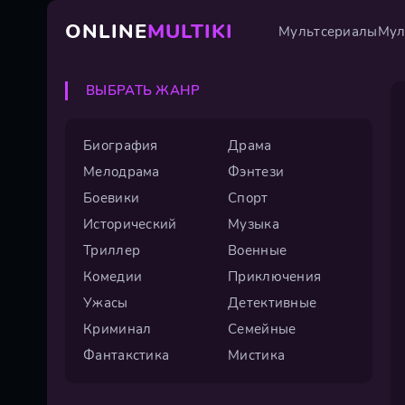
ONLINE
MULTIKI
Мультсериалы
Мул
ВЫБРАТЬ ЖАНР
Биография
Драма
Мелодрама
Фэнтези
Боевики
Спорт
Исторический
Музыка
Триллер
Военные
Комедии
Приключения
Ужасы
Детективные
Криминал
Семейные
Фантакстика
Мистика