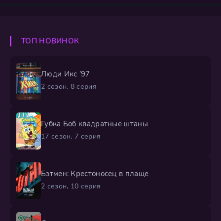
выходит далеко за рамки школьного двора, унося
героев в межпланетные авантюры и немыслимые
ситуации, где каждая сторона порождает
ТОП НОВИНОК
катастрофические, но гениальные по своему безумию
Люди Икс ’97
2 сезон, 8 серия
Губка Боб квадратные штаны
17 сезон, 7 серия
Бэтмен: Крестоносец в плаще
2 сезон, 10 серия