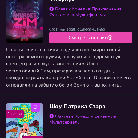
бесследно исчезает, а
Боевик
Комедия
Приключения
Фантастика
Мультфильмы
05 ноя 2025, 01:36
415
0
Смотреть онлайн
Повелители галактики, подчинившие миры силой
несокрушимого оружия, погрузились в дремотную
спесь, утратив вкус к завоеваниям. Лишь
честолюбивый Зим, презирая косность владык,
жаждал вернуть империи былой пыл. В наказание его
отправили на забытую богом Землю – выполнить
унизительную разведку. Но вместо примитивного
мира Зим обнаружил головокружительную загадку.
Шоу Патрика Стара
Холодный разум захлестнула стихия жизни:
неистовство природы, причудливые существа,
1 сезон
Фэнтези
Комедия
Семейные
сложная паутина человеческой культуры. Он
Мультсериалы
проникал в