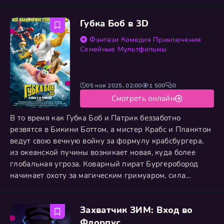
Однако жизнь Губки Боба не ограничивается жаркой
котлет для крабсбургера; в компании своего
Губка Боб в 3D
простодушного друга-звезды Патрика он с азартом
предаётся безумным затеям, от ловли медуз до
Фэнтези
Комедия
Приключения
создания причудливых пузырей. К их
Семейные
Мультфильмы
05 ноя 2025, 02:00
1 500
0
Смотреть онлайн
В то время как Губка Боб и Патрик беззаботно
резвятся в Бикини Боттом, а мистер Крабс и Планктон
ведут свою вечную войну за формулу крабсбургера,
из океанской пучины возникает новая, куда более
глобальная угроза. Коварный пират Бургеробород
начинает охоту за магическим гримуаром, сила
которого позволяет материализовывать написанное.
Судьбы героев сталкиваются, когда в пылу схватки
Захватчик ЗИМ: Вход во
Планктон и Губка Боб одновременно хватают
заветный рецепт, что приводит к катастрофе: записка
Флорпус