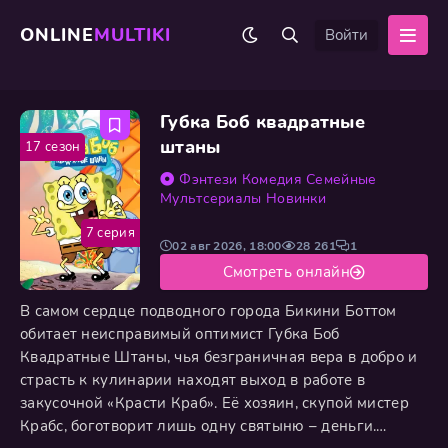
ONLINE
MULTIKI
Войти
Губка Боб квадратные
штаны
17 сезон
Фэнтези
Комедия
Семейные
Мультсериалы
Новинки
7 серия
02 авг 2026, 18:00
28 261
1
Смотреть онлайн
В самом сердце подводного города Бикини Боттом
обитает неисправимый оптимист Губка Боб
Квадратные Штаны, чья безграничная вера в добро и
страсть к кулинарии находят выход в работе в
закусочной «Красти Краб». Её хозяин, скупой мистер
Крабс, боготворит лишь одну святыню – деньги.