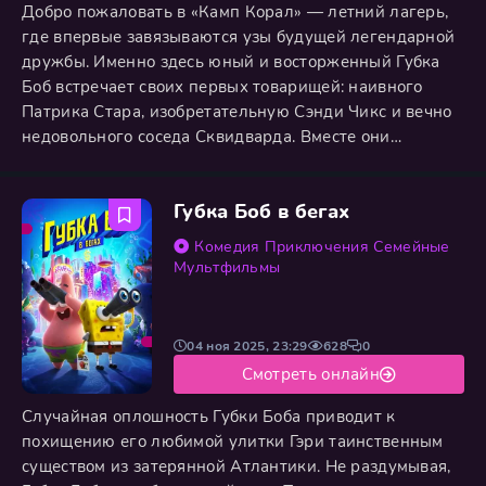
Добро пожаловать в «Камп Корал» — летний лагерь,
где впервые завязываются узы будущей легендарной
дружбы. Именно здесь юный и восторженный Губка
Боб встречает своих первых товарищей: наивного
Патрика Стара, изобретательную Сэнди Чикс и вечно
недовольного соседа Сквидварда. Вместе они
отправляются в водоворот самых сумасшедших летних
приключений — от соревнований по ловле медуз и
Губка Боб в бегах
постижения азов туристического мастерства до
абсурдных творческих конкурсов. Каждый новый день
Комедия
Приключения
Семейные
для отряда становится
Мультфильмы
04 ноя 2025, 23:29
628
0
Смотреть онлайн
Случайная оплошность Губки Боба приводит к
похищению его любимой улитки Гэри таинственным
существом из затерянной Атлантики. Не раздумывая,