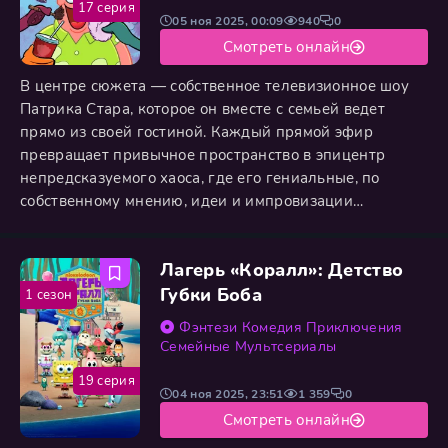
17 серия
05 ноя 2025, 00:09
940
0
Смотреть онлайн
В центре сюжета — собственное телевизионное шоу
Патрика Стара, которое он вместе с семьей ведет
прямо из своей гостиной. Каждый прямой эфир
превращает привычное пространство в эпицентр
непредсказуемого хаоса, где его гениальные, по
собственному мнению, идеи и импровизации
мгновенно оборачиваются цепью абсурдных
последствий. В этот водоворот событий неизменно
Лагерь «Коралл»: Детство
попадают его друзья и соседи: изобретательный
Спанч Боб, вечно недовольный Сквидвард и
Губки Боба
1 сезон
неутомимая Сэнди Чикс, выступая то в роли
Фэнтези
Комедия
Приключения
Семейные
Мультсериалы
19 серия
04 ноя 2025, 23:51
1 359
0
Смотреть онлайн