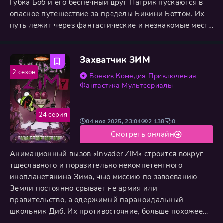
Губка Боб и его беспечный друг Патрик пускаются в
опасное путешествие за пределы Бикини Боттом. Их
путь лежит через фантастические и незнакомые места
подводного мира, где они встречают эксцентричного
гида Сейджа и узнают, что похитителем является
Захватчик ЗИМ
могущественный Посейдон. Оказывается, повелитель
морей жаждет мести за давнюю, пусть и мелкую,
2 сезон
Боевик
Комедия
Приключения
обиду на Губку
Фантастика
Мультсериалы
24 серия
04 ноя 2025, 23:04
2 138
0
Смотреть онлайн
Анимационный вызов «Invader ZIM» строится вокруг
тщеславного и поразительно некомпетентного
инопланетянина Зима, чью миссию по завоеванию
Земли постоянно срывает не армия или
правительство, а одержимый параноидальный
школьник Диб. Их противостояние, больше похожее
на абсурдную войну двух маниакальных умов,