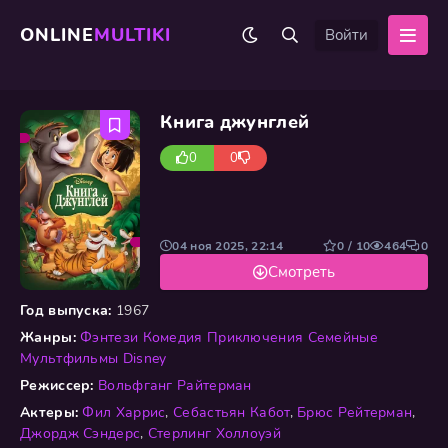
ONLINE
MULTIKI
Войти
Книга джунглей
0
0
04 ноя 2025, 22:14
0 / 10
464
0
Смотреть
Год выпуска:
1967
Жанры:
Фэнтези
Комедия
Приключения
Семейные
Мультфильмы
Disney
Режиссер:
Вольфганг Райтерман
Актеры:
Фил Харрис
,
Себастьян Кабот
,
Брюс Рейтерман
,
Джордж Сэндерс
,
Стерлинг Холлоуэй