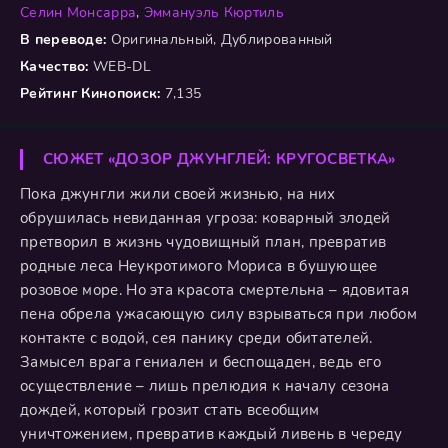
Селин Монсарра
,
Эммануэль Кюртиль
В переводе:
Оригинальный, Дублированный
Качество:
WEB-DL
Рейтинг Кинопоиск:
7,135
СЮЖЕТ «ДОЗОР ДЖУНГЛЕЙ: КРУГОСВЕТКА»
Пока джунгли жили своей жизнью, на них
обрушилась невиданная угроза: коварный злодей
претворил в жизнь чудовищный план, превратив
родные леса Неукротимого Мориса в бушующее
розовое море. Но эта красота смертельна – ядовитая
пена обрела ужасающую силу взрываться при любом
контакте с водой, сея панику среди обитателей.
Замысел врага гениален и беспощаден, ведь его
осуществление – лишь прелюдия к началу сезона
дождей, который грозит стать всеобщим
уничтожением, превратив каждый ливень в череду