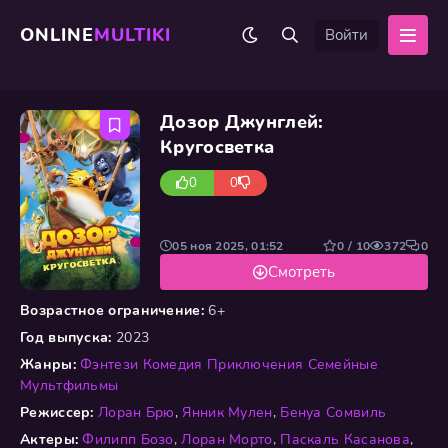
ONLINE
MULTIKI
Войти
Дозор Джунглей:
Кругосветка
0
0
05 ноя 2025, 01:52
0 / 10
372
0
Смотреть
Возрастное ограничение:
6+
Год выпуска:
2023
Жанры:
Фэнтези
Комедия
Приключения
Семейные
Мультфильмы
Режиссер:
Лоран Брю
,
Янник Мулен
,
Бенуа Сомвиль
Актеры:
Филипп Бозо
,
Лоран Морто
,
Паскаль Касанова
,