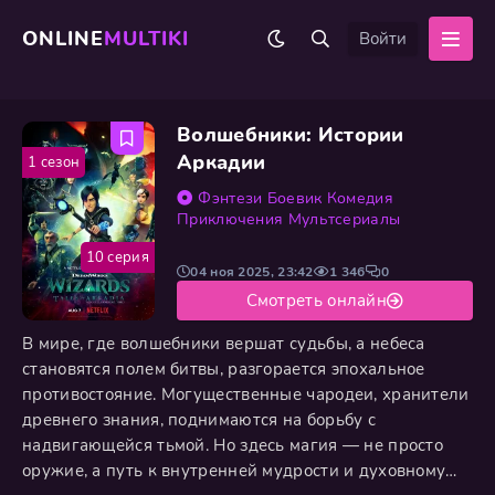
ONLINE
MULTIKI
Войти
Волшебники: Истории
Аркадии
1 сезон
Фэнтези
Боевик
Комедия
Приключения
Мультсериалы
10 серия
04 ноя 2025, 23:42
1 346
0
Смотреть онлайн
В мире, где волшебники вершат судьбы, а небеса
становятся полем битвы, разгорается эпохальное
противостояние. Могущественные чародеи, хранители
древнего знания, поднимаются на борьбу с
надвигающейся тьмой. Но здесь магия — не просто
оружие, а путь к внутренней мудрости и духовному