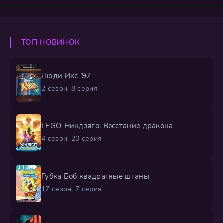
преображению. Героям предстоит не только сразиться
в грандиозных битвах, но и одолеть собственных
демонов, обрести веру в себя, познав, что истинная
сила рождается в глубинах души. Судьбы
ТОП НОВИНОК
харизматичных мудрецов,
Люди Икс ’97
2 сезон, 8 серия
LEGO Ниндзяго: Восстание дракона
4 сезон, 20 серия
Губка Боб квадратные штаны
17 сезон, 7 серия