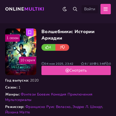
ONLINE
MULTIKI
Войти
Волшебники: Истории
Аркадии
1 сезон
4
1
10 серия
04 ноя 2025, 23:42
8 / 10
1 346
0
Смотреть
Год выпуска:
2020
Сезон:
1
Жанры:
Фэнтези
Боевик
Комедия
Приключения
Мультсериалы
Режиссер:
Франциско Руис Веласко
,
Эндрю Л. Шмидт
,
Йохана Матте