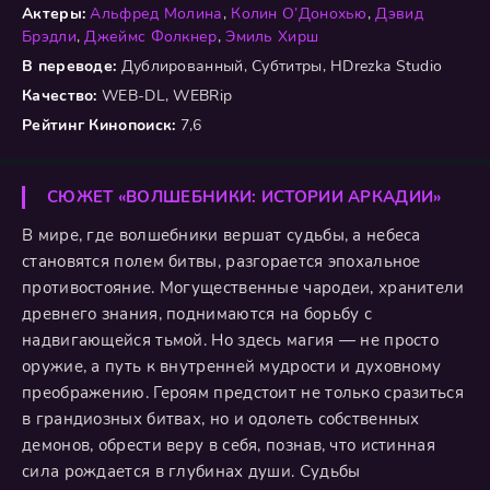
Актеры:
Альфред Молина
,
Колин О’Донохью
,
Дэвид
Брэдли
,
Джеймс Фолкнер
,
Эмиль Хирш
В переводе:
Дублированный, Субтитры, HDrezka Studio
Качество:
WEB-DL, WEBRip
Рейтинг Кинопоиск:
7,6
СЮЖЕТ «ВОЛШЕБНИКИ: ИСТОРИИ АРКАДИИ»
В мире, где волшебники вершат судьбы, а небеса
становятся полем битвы, разгорается эпохальное
противостояние. Могущественные чародеи, хранители
древнего знания, поднимаются на борьбу с
надвигающейся тьмой. Но здесь магия — не просто
оружие, а путь к внутренней мудрости и духовному
преображению. Героям предстоит не только сразиться
в грандиозных битвах, но и одолеть собственных
демонов, обрести веру в себя, познав, что истинная
сила рождается в глубинах души. Судьбы