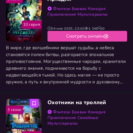
должны преодолеть
Фэнтези
Боевик
Комедия
Приключения
Мультсериалы
10 серия
04 ноя 2025, 23:42
1 346
0
Смотреть онлайн
В мире, где волшебники вершат судьбы, а небеса
становятся полем битвы, разгорается эпохальное
противостояние. Могущественные чародеи, хранители
древнего знания, поднимаются на борьбу с
надвигающейся тьмой. Но здесь магия — не просто
оружие, а путь к внутренней мудрости и духовному
преображению. Героям предстоит не только сразиться
в грандиозных битвах, но и одолеть собственных
Охотники на троллей
демонов, обрести веру в себя, познав, что истинная
сила рождается в глубинах души. Судьбы
3 сезон
Фэнтези
Боевик
Комедия
харизматичных мудрецов,
Приключения
Семейные
Мультсериалы