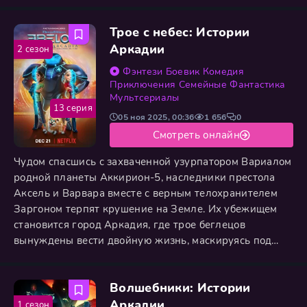
сосуществовали в хрупком перемирии, но теперь это
равновесие рушится. Вспыхнувший между ними
Трое с небес: Истории
конфликт грозит стереть Аркадию с лица земли.
Группа случайных героев, втянутых в водоворот
Аркадии
2 сезон
событий, раскрывает шокирующую правду:
Фэнтези
Боевик
Комедия
Приключения
Семейные
Фантастика
Мультсериалы
13 серия
05 ноя 2025, 00:36
1 656
0
Смотреть онлайн
Чудом спасшись с захваченной узурпатором Вариалом
родной планеты Аккирион-5, наследники престола
Аксель и Варвара вместе с верным телохранителем
Заргоном терпят крушение на Земле. Их убежищем
становится город Аркадия, где трое беглецов
вынуждены вести двойную жизнь, маскируясь под
обычных подростков и скрывая свои инопланетные
сущности. Но иллюзия рушится, когда коварный
Волшебники: Истории
Вариал находит их след. Чтобы выжить на чужой
планете и освободить родной мир, принц и принцесса
Аркадии
1 сезон