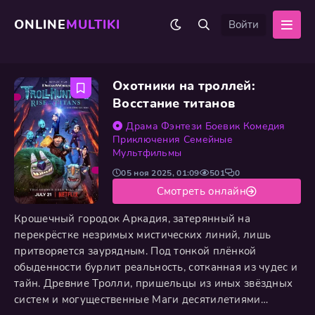
ONLINE
MULTIKI
Войти
Охотники на троллей:
Восстание титанов
Драма
Фэнтези
Боевик
Комедия
Приключения
Семейные
Мультфильмы
05 ноя 2025, 01:09
501
0
Смотреть онлайн
Крошечный городок Аркадия, затерянный на
перекрёстке незримых мистических линий, лишь
притворяется заурядным. Под тонкой плёнкой
обыденности бурлит реальность, сотканная из чудес и
тайн. Древние Тролли, пришельцы из иных звёздных
систем и могущественные Маги десятилетиями