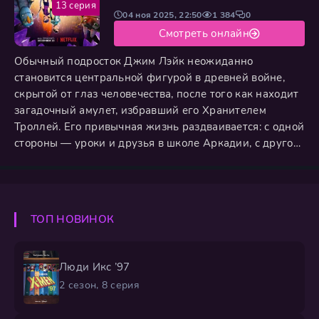
13 серия
04 ноя 2025, 22:50
1 384
0
Смотреть онлайн
Обычный подросток Джим Лэйк неожиданно
становится центральной фигурой в древней войне,
скрытой от глаз человечества, после того как находит
загадочный амулет, избравший его Хранителем
Троллей. Его привычная жизнь раздваивается: с одной
стороны — уроки и друзья в школе Аркадии, с другой
— опасная миссия защитника, требующая полной
самоотдачи. Объединившись с верным Тоби и
отважной Клэр, Джим вступает в противостояние с
армией зловещего Гунмара и коварными гремлинами,
ТОП НОВИНОК
угрожающими обоим мирам. На
Люди Икс ’97
2 сезон, 8 серия