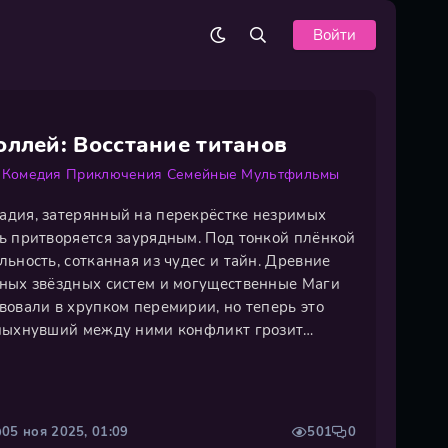
Войти
оллей: Восстание титанов
Комедия
Приключения
Семейные
Мультфильмы
адия, затерянный на перекрёстке незримых
ь притворяется заурядным. Под тонкой плёнкой
ьность, сотканная из чудес и тайн. Древние
ных звёздных систем и могущественные Маги
вовали в хрупком перемирии, но теперь это
спыхнувший между ними конфликт грозит
земли. Группа случайных героев, втянутых в
крывает шокирующую правду:
05 ноя 2025, 01:09
501
0