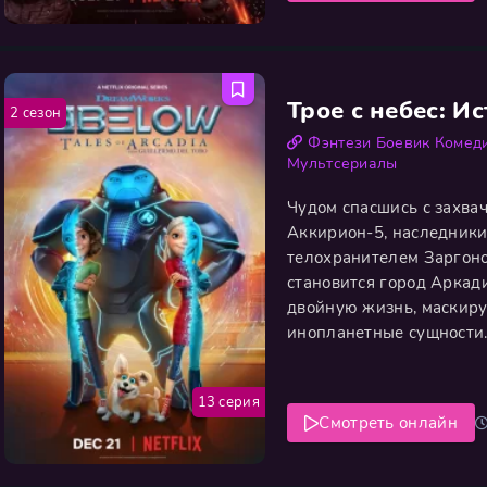
Трое с небес: И
2 сезон
Фэнтези
Боевик
Комед
Мультсериалы
Чудом спасшись с захва
Аккирион-5, наследники
телохранителем Заргон
становится город Аркад
двойную жизнь, маскиру
инопланетные сущности.
находит их след. Чтобы
мир, принц и принцесса
13 серия
Смотреть онлайн