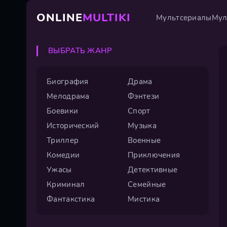
ONLINE
MULTIKI
Мультсериалы
Мул
ВЫБРАТЬ ЖАНР
Биография
Драма
Мелодрама
Фэнтези
Боевики
Спорт
Исторический
Музыка
Триллер
Военные
Комедии
Приключения
Ужасы
Детективные
Криминал
Семейные
Фантакстика
Мистика