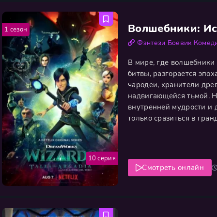
Волшебники: И
1 сезон
Фэнтези
Боевик
Комед
В мире, где волшебники 
битвы, разгорается эпо
чародеи, хранители древ
надвигающейся тьмой. Но
внутренней мудрости и 
только сразиться в гран
демонов, обрести веру в 
глубинах души. Судьбы 
10 серия
Смотреть онлайн