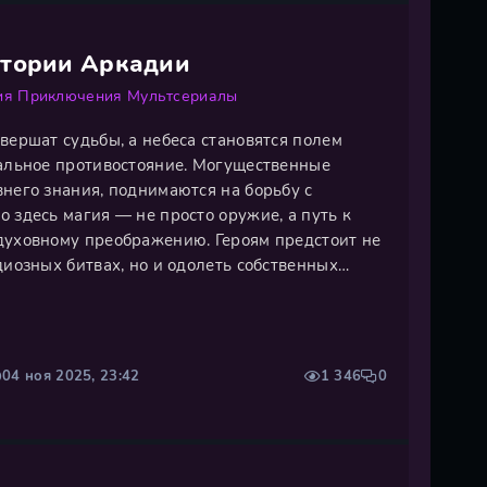
стории Аркадии
ия
Приключения
Мультсериалы
вершат судьбы, а небеса становятся полем
хальное противостояние. Могущественные
него знания, поднимаются на борьбу с
 здесь магия — не просто оружие, а путь к
духовному преображению. Героям предстоит не
диозных битвах, но и одолеть собственных
себя, познав, что истинная сила рождается в
харизматичных мудрецов,
04 ноя 2025, 23:42
1 346
0