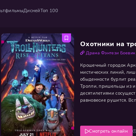
ьтфильмы
Дисней
Топ 100
Охотники на тр
Драма
Фэнтези
Боевик
Крошечный городок Арк
мистических линий, лиш
обыденности бурлит реал
Тролли, пришельцы из и
десятилетиями сосущест
равновесие рушится. В
стереть Аркадию с лица 
водоворот событий, рас
Смотреть онлайн