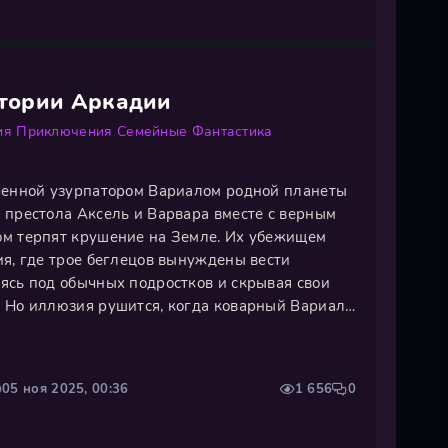
стории Аркадии
ия
Приключения
Семейные
Фантастика
ченной узурпатором Вариалом родной планеты
 престола Аксель и Варвара вместе с верным
ом терпят крушение на Земле. Их убежищем
ия, где трое беглецов вынуждены вести
ясь под обычных подростков и скрывая свои
 Но иллюзия рушится, когда коварный Вариал
 выжить на чужой планете и освободить родной
 должны преодолеть
05 ноя 2025, 00:36
1 656
0